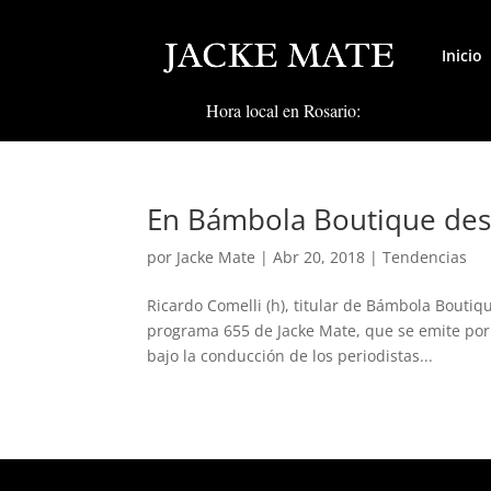
Inicio
Hora local en Rosario:
En Bámbola Boutique desf
por
Jacke Mate
|
Abr 20, 2018
|
Tendencias
Ricardo Comelli (h), titular de Bámbola Boutiq
programa 655 de Jacke Mate, que se emite por l
bajo la conducción de los periodistas...