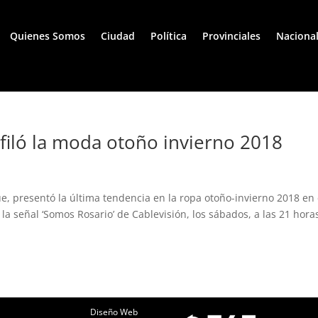
Quienes Somos
Ciudad
Política
Provinciales
Naciona
iló la moda otoño invierno 2018
ue, presentó la última tendencia en la ropa otoño-invierno 2018 en 
a señal ‘Somos Rosario’ de Cablevisión, los sábados, a las 21 hora
Diseño Web