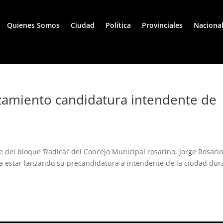
Quienes Somos
Ciudad
Política
Provinciales
Naciona
nzamiento candidatura intendente de
del bloque ‘Radical’ del Concejo Municipal rosarino, Jorge Rosari
ía estar lanzando su precandidatura a intendente de la ciudad dur