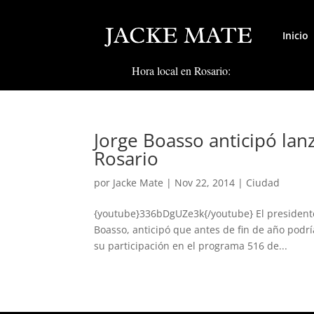
Inicio
Hora local en Rosario:
Jorge Boasso anticipó la
Rosario
por
Jacke Mate
|
Nov 22, 2014
|
Ciudad
{youtube}336bDgUZe3k{/youtube} El presidente 
Boasso, anticipó que antes de fin de año podr
su participación en el programa 516 de...