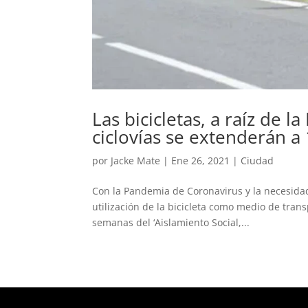
Las bicicletas, a raíz de l
ciclovías se extenderán a
por
Jacke Mate
|
Ene 26, 2021
|
Ciudad
Con la Pandemia de Coronavirus y la necesidad 
utilización de la bicicleta como medio de trans
semanas del ‘Aislamiento Social,...