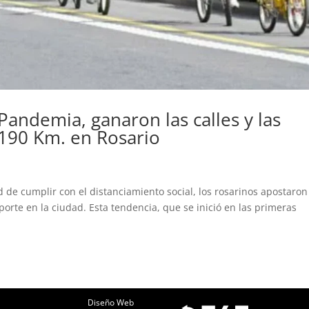
a Pandemia, ganaron las calles y las
 190 Km. en Rosario
de cumplir con el distanciamiento social, los rosarinos apostaron 
porte en la ciudad. Esta tendencia, que se inició en las primeras
Diseño Web