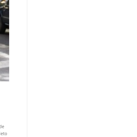
 de
leto