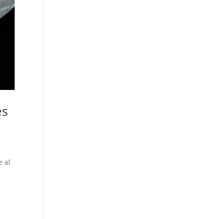
es
e al