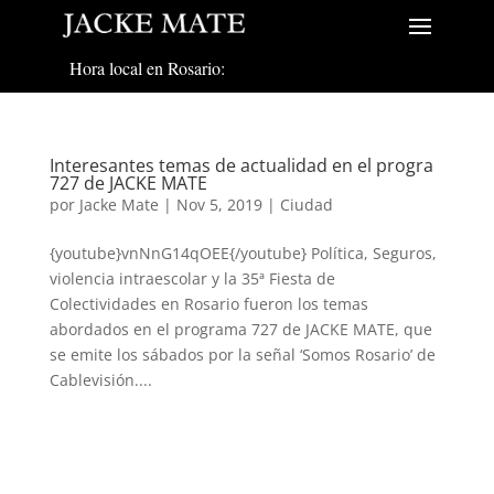
Hora local en Rosario:
Interesantes temas de actualidad en el progra
727 de JACKE MATE
por
Jacke Mate
|
Nov 5, 2019
|
Ciudad
{youtube}vnNnG14qOEE{/youtube} Política, Seguros,
violencia intraescolar y la 35ª Fiesta de
Colectividades en Rosario fueron los temas
abordados en el programa 727 de JACKE MATE, que
se emite los sábados por la señal ‘Somos Rosario’ de
Cablevisión....