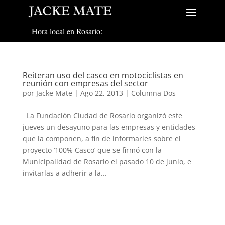
Hora local en Rosario:
Reiteran uso del casco en motociclistas en
reunión con empresas del sector
por
Jacke Mate
|
Ago 22, 2013
|
Columna Dos
La Fundación Ciudad de Rosario organizó este
jueves un desayuno para las empresas y entidades
que la componen, a fin de informarles sobre el
proyecto ‘100% Casco’ que se firmó con la
Municipalidad de Rosario el pasado 10 de junio, e
invitarlas a adherir a la...