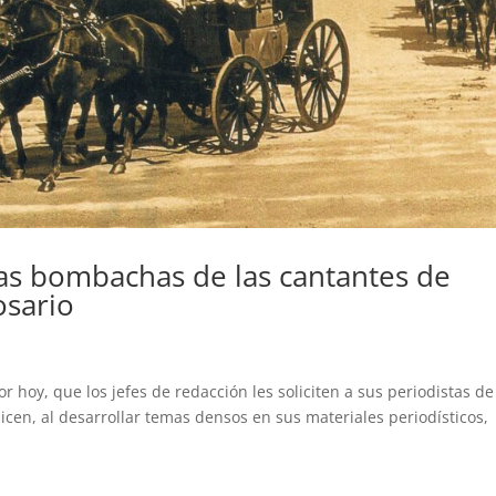
 las bombachas de las cantantes de
osario
oy, que los jefes de redacción les soliciten a sus periodistas de
alicen, al desarrollar temas densos en sus materiales periodísticos,