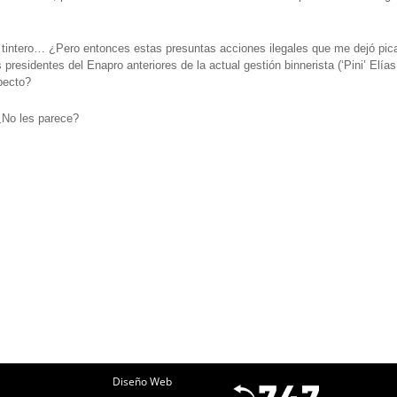
 tintero… ¿Pero entonces estas presuntas acciones ilegales que me dejó pi
residentes del Enapro anteriores de la actual gestión binnerista (‘Pini’ Elía
specto?
¿No les parece?
Diseño Web