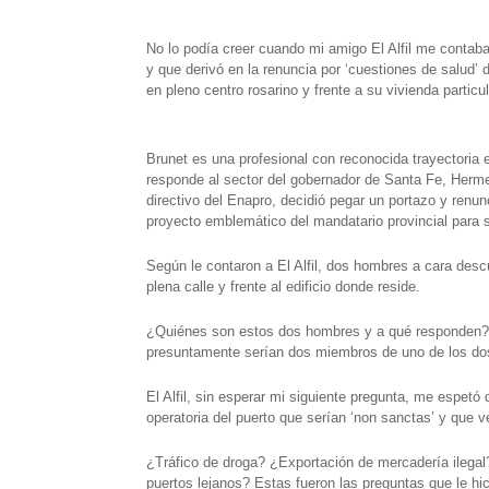
h
e
w
i
a
m
h
No lo podía creer cuando mi amigo El Alfil me contaba
a
l
i
n
c
a
a
y que derivó en la renuncia por ‘cuestiones de salud
en pleno centro rosarino y frente a su vivienda particu
t
e
t
t
e
i
r
s
g
t
e
b
l
e
Brunet es una profesional con reconocida trayectoria
A
r
e
r
o
responde al sector del gobernador de Santa Fe, Hermes
directivo del Enapro, decidió pegar un portazo y renun
p
a
r
e
o
proyecto emblemático del mandatario provincial para 
p
m
s
k
Según le contaron a El Alfil, dos hombres a cara de
t
plena calle y frente al edificio donde reside.
¿Quiénes son estos dos hombres y a qué responden?, f
presuntamente serían dos miembros de uno de los dos 
El Alfil, sin esperar mi siguiente pregunta, me espetó 
operatoria del puerto que serían ‘non sanctas’ y que 
¿Tráfico de droga? ¿Exportación de mercadería ilegal
puertos lejanos? Estas fueron las preguntas que le hi