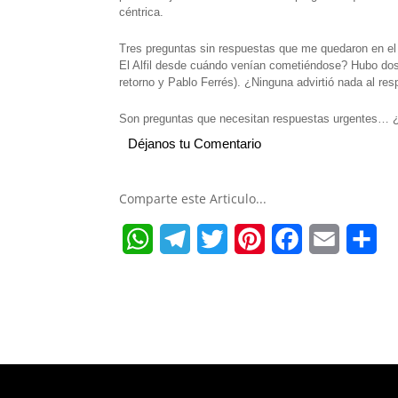
céntrica.
Tres preguntas sin respuestas que me quedaron en el
El Alfil desde cuándo venían cometiéndose? Hubo dos p
retorno y Pablo Ferrés). ¿Ninguna advirtió nada al re
Son preguntas que necesitan respuestas urgentes… 
Déjanos tu Comentario
Comparte este Articulo...
W
T
T
P
F
E
S
h
e
w
i
a
m
h
a
l
i
n
c
a
a
t
e
t
t
e
i
r
s
g
t
e
b
l
e