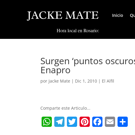
Inicio
Qu
Hora local en Rosario:
Surgen ‘puntos oscuro
Enapro
por
Jacke Mate
|
Dic 1, 2010
|
El Alfil
Comparte este Articulo...
W
T
T
P
F
E
S