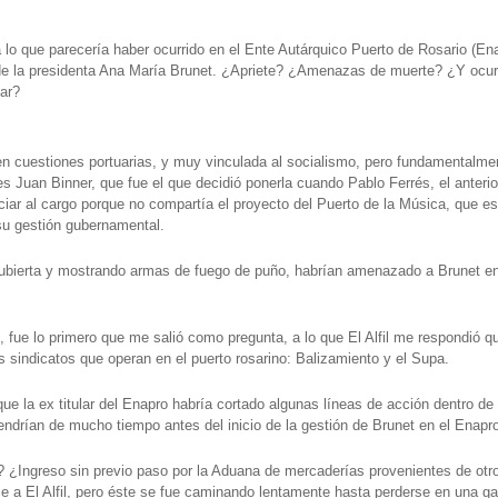
 lo que parecería haber ocurrido en el Ente Autárquico Puerto de Rosario (En
’ de la presidenta Ana María Brunet. ¿Apriete? ¿Amenazas de muerte? ¿Y ocur
lar?
 en cuestiones portuarias, y muy vinculada al socialismo, pero fundamentalme
 Juan Binner, que fue el que decidió ponerla cuando Pablo Ferrés, el anterio
ciar al cargo porque no compartía el proyecto del Puerto de la Música, que es
su gestión gubernamental.
scubierta y mostrando armas de fuego de puño, habrían amenazado a Brunet e
ue lo primero que me salió como pregunta, a lo que El Alfil me respondió q
sindicatos que operan en el puerto rosarino: Balizamiento y el Supa.
que la ex titular del Enapro habría cortado algunas líneas de acción dentro de 
vendrían de mucho tiempo antes del inicio de la gestión de Brunet en el Enapr
? ¿Ingreso sin previo paso por la Aduana de mercaderías provenientes de otr
ce a El Alfil, pero éste se fue caminando lentamente hasta perderse en una ga