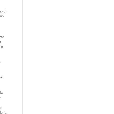
apro)
rió
nte
r
 el
n
ue
la
o.
os
lería