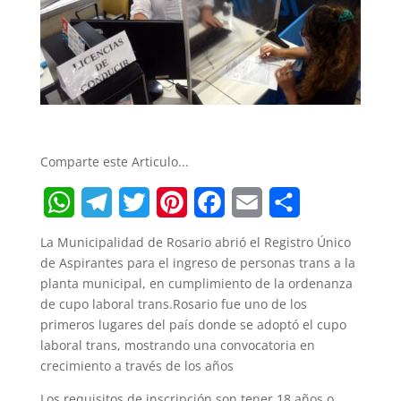
Comparte este Articulo...
W
T
T
P
F
E
S
La Municipalidad de Rosario abrió el Registro Único
h
e
w
i
a
m
h
de Aspirantes para el ingreso de personas trans a la
planta municipal, en cumplimiento de la ordenanza
a
l
i
n
c
a
a
de cupo laboral trans.Rosario fue uno de los
t
e
t
t
e
i
r
primeros lugares del país donde se adoptó el cupo
laboral trans, mostrando una convocatoria en
s
g
t
e
b
l
e
crecimiento a través de los años
A
r
e
r
o
Los requisitos de inscripción son tener 18 años o