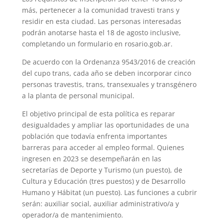
p
a
r
e
o
más, pertenecer a la comunidad travesti trans y
residir en esta ciudad. Las personas interesadas
p
m
s
k
podrán anotarse hasta el 18 de agosto inclusive,
t
completando un formulario en rosario.gob.ar.
De acuerdo con la Ordenanza 9543/2016 de creación
del cupo trans, cada año se deben incorporar cinco
personas travestis, trans, transexuales y transgénero
a la planta de personal municipal.
El objetivo principal de esta política es reparar
desigualdades y ampliar las oportunidades de una
población que todavía enfrenta importantes
barreras para acceder al empleo formal. Quienes
ingresen en 2023 se desempeñarán en las
secretarías de Deporte y Turismo (un puesto), de
Cultura y Educación (tres puestos) y de Desarrollo
Humano y Hábitat (un puesto). Las funciones a cubrir
serán: auxiliar social, auxiliar administrativo/a y
operador/a de mantenimiento.