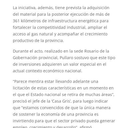
A
r
e
r
o
La iniciativa, además, tiene prevista la adquisición
p
a
r
e
o
del material para la posterior ejecución de más de
361 kilómetros de infraestructura energética para
p
m
s
k
fortalecer la competitividad industrial, ampliar el
t
acceso al gas natural y acompañar el crecimiento
productivo de la provincia.
Durante el acto, realizado en la sede Rosario de la
Gobernación provincial, Pullaro sostuvo que este tipo
de inversiones adquieren un valor especial en el
actual contexto económico nacional.
“Parece mentira estar llevando adelante una
licitación de estas características en un momento en
el que el Estado nacional se retira de muchas áreas”,
precisó el jefe de la ‘Casa Gris’, para luego indicar
que “estamos convencidos de que la única manera
de sostener la economía de una provincia es
invirtiendo para que el sector privado pueda generar
empleo, crecimiento y desarrollo”, afirmó.