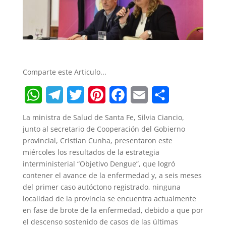
Comparte este Articulo...
W
T
T
P
F
E
S
La ministra de Salud de Santa Fe, Silvia Ciancio,
h
e
w
i
a
m
h
junto al secretario de Cooperación del Gobierno
provincial, Cristian Cunha, presentaron este
a
l
i
n
c
a
a
miércoles los resultados de la estrategia
t
e
t
t
e
i
r
interministerial “Objetivo Dengue”, que logró
contener el avance de la enfermedad y, a seis meses
s
g
t
e
b
l
e
del primer caso autóctono registrado, ninguna
A
r
e
r
o
localidad de la provincia se encuentra actualmente
en fase de brote de la enfermedad, debido a que por
p
a
r
e
o
el descenso sostenido de casos de las últimas