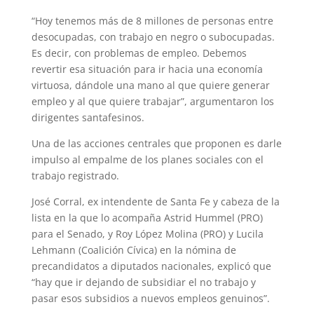
A
r
e
r
o
“Hoy tenemos más de 8 millones de personas entre
p
a
r
e
o
desocupadas, con trabajo en negro o subocupadas.
Es decir, con problemas de empleo. Debemos
p
m
s
k
revertir esa situación para ir hacia una economía
t
virtuosa, dándole una mano al que quiere generar
empleo y al que quiere trabajar”, argumentaron los
dirigentes santafesinos.
Una de las acciones centrales que proponen es darle
impulso al empalme de los planes sociales con el
trabajo registrado.
José Corral, ex intendente de Santa Fe y cabeza de la
lista en la que lo acompaña Astrid Hummel (PRO)
para el Senado, y Roy López Molina (PRO) y Lucila
Lehmann (Coalición Cívica) en la nómina de
precandidatos a diputados nacionales, explicó que
“hay que ir dejando de subsidiar el no trabajo y
pasar esos subsidios a nuevos empleos genuinos”.