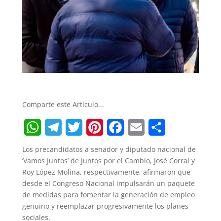
Comparte este Articulo...
W
T
T
P
F
E
S
Los precandidatos a senador y diputado nacional de
h
e
w
i
a
m
h
‘Vamos Juntos’ de Juntos por el Cambio, José Corral y
Roy López Molina, respectivamente, afirmaron que
a
l
i
n
c
a
a
desde el Congreso Nacional impulsarán un paquete
t
e
t
t
e
i
r
de medidas para fomentar la generación de empleo
genuino y reemplazar progresivamente los planes
s
g
t
e
b
l
e
sociales.