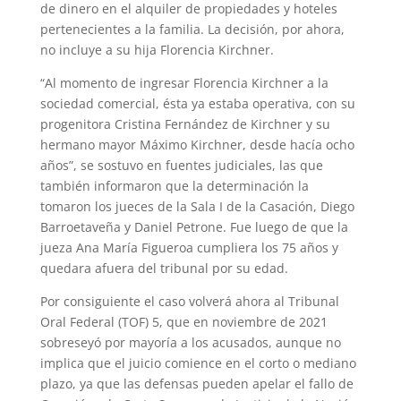
p
m
s
k
de dinero en el alquiler de propiedades y hoteles
pertenecientes a la familia. La decisión, por ahora,
t
no incluye a su hija Florencia Kirchner.
“Al momento de ingresar Florencia Kirchner a la
sociedad comercial, ésta ya estaba operativa, con su
progenitora Cristina Fernández de Kirchner y su
hermano mayor Máximo Kirchner, desde hacía ocho
años”, se sostuvo en fuentes judiciales, las que
también informaron que la determinación la
tomaron los jueces de la Sala I de la Casación, Diego
Barroetaveña y Daniel Petrone. Fue luego de que la
jueza Ana María Figueroa cumpliera los 75 años y
quedara afuera del tribunal por su edad.
Por consiguiente el caso volverá ahora al Tribunal
Oral Federal (TOF) 5, que en noviembre de 2021
sobreseyó por mayoría a los acusados, aunque no
implica que el juicio comience en el corto o mediano
plazo, ya que las defensas pueden apelar el fallo de