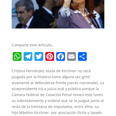
Comparte este Articulo...
W
T
T
P
F
E
S
h
e
w
i
a
m
h
Cristina Fernández viuda de Kirchner no será
a
l
i
n
c
a
a
juzgada por la historia como alguna vez gritó
t
e
t
t
e
i
r
vivamente al defenderse frente jueces nacionales. La
vicepresidente irá a juicio oral y público porque la
s
g
t
e
b
l
e
Cámara Federal de Casación Penal revocó este lunes
A
r
e
r
o
su sobreseimiento y ordenó que se la juzgue junto al
resto de la treintena de imputados, entre ellos, su
p
a
r
e
o
hijo Máximo Kirchner, por asociación ilícita y lavado