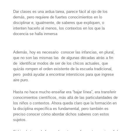
h
e
w
i
a
m
h
Dar clases es una ardua tarea, parece fácil al ojo de los
a
l
i
n
c
a
a
demás, pero requiere de fuertes conocimientos en lo
disciplinar e, igualmente, de saberes que expliquen, o
t
e
t
t
e
i
r
intenten hacerlo al menos, los contextos en los que la
docencia se halla inmersa
s
g
t
e
b
l
e
A
r
e
r
o
Además, hoy es necesario
conocer las infancias, en plural,
p
a
r
e
o
que no son las mismas las
de algunas décadas atrás a fin
de
identificar modos de ser de los chicos actuales, que
p
m
s
k
quizás rompen el orden existente de la escuela tradicional,
t
pero
podrá ayudar a encontrar intersticios para que ingrese
aire puro.
Hasta no hace mucho enseñar era “bajar línea”, era transferir
conocimientos científicos, más allá de las particularidades de
los niños o contextos. Ahora queda claro que la formación en
la disciplina específica es fundamental, pero también es
preciso conocer cómo abordar dichos saberes con estos
sujetos.