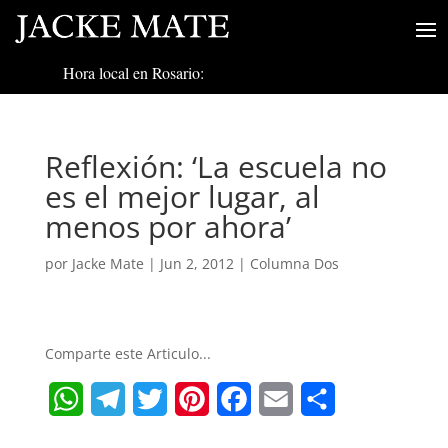
Hora local en Rosario:
Reflexión: ‘La escuela no
es el mejor lugar, al
menos por ahora’
por
Jacke Mate
|
Jun 2, 2012
|
Columna Dos
Comparte este Articulo...
W
T
T
P
F
E
S