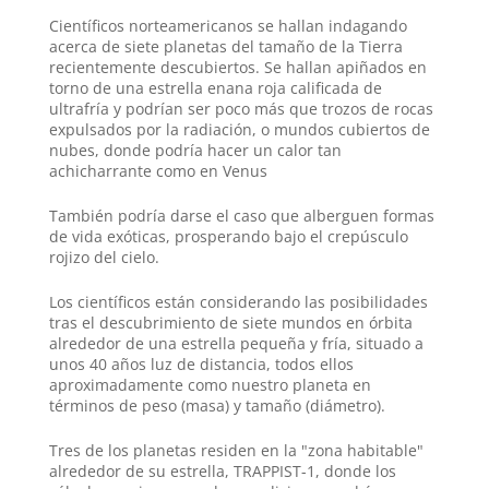
p
m
s
k
Científicos norteamericanos se hallan indagando
t
acerca de siete planetas del tamaño de la Tierra
recientemente descubiertos.
Se hallan apiñados en
torno de una estrella enana roja calificada de
ultrafría y podrían ser p
oco más que trozos de rocas
expulsados por la radiación, o mundos cubiertos de
nubes, donde podría hacer un calor tan
achicharrante como en Venus
También podría darse el caso que alberguen formas
de vida exóticas, prosperando bajo el crepúsculo
rojizo del cielo.
Los científicos están considerando las posibilidades
tras el descubrimiento de siete mundos en órbita
alrededor de una estrella pequeña y fría, situado a
unos 40 años luz de distancia, todos ellos
aproximadamente como nuestro planeta en
términos de peso (masa) y tamaño (diámetro).
Tres de los planetas residen en la "zona habitable"
alrededor de su estrella, TRAPPIST-1, donde los