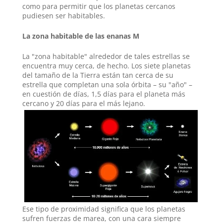
como para permitir que los planetas cercanos
pudiesen ser habitables.
La zona habitable de las enanas M
La "zona habitable" alrededor de tales estrellas se
encuentra muy cerca, de hecho. Los siete planetas
del tamaño de la Tierra están tan cerca de su
estrella que completan una sola órbita – su "año" –
en cuestión de días, 1,5 días para el planeta más
cercano y 20 días para el más lejano.
Ese tipo de proximidad significa que los planetas
sufren fuerzas de marea, con una cara siempre