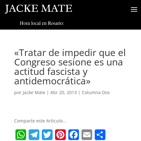
Hora local en Rosario:
«Tratar de impedir que el
Congreso sesione es una
actitud fascista y
antidemocrática»
por
Jacke Mate
|
Abr 20, 2013
|
Columna Dos
Comparte este Articulo...
W
T
T
P
F
E
S