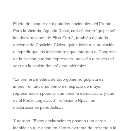
h
e
w
i
a
m
h
a
l
i
n
c
a
a
t
e
t
t
e
i
r
El jefe del bloque de diputados nacionales del Frente
Para la Victoria, Agustín Rossi, calificó como “golpistas”
s
g
t
e
b
l
e
las declaraciones de Elisa Carrió, también diputada
A
r
e
r
o
nacional de Coalición Cívica, quien instó a la población
a impedir que los legisladores que integran el Congreso
p
a
r
e
o
de la Nación puedan expresar su posición a través del
p
m
s
k
voto en la sesión del próximo miércoles
t
“La primera medida de todo gobierno golpista es
impedir el funcionamiento del espacio de mayor
representación popular que tiene la democracia, y que
es el Poder Legislativo”, reflexionó Rpssi, en
declaraciones periodísticas.
Y agregó: “Estas declaraciones poseen una carga
ideológica que están en el otro extremo del respeto a la