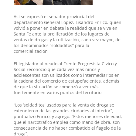
A
r
e
r
o
p
a
r
e
o
Así se expresó el senador provincial del
p
m
s
k
departamento General López, Lisandro Enrico, quien
volvió a poner en debate la realidad que se vive en
t
Santa Fe ante la proliferación de los lugares de
ventas de drogas y la utilización, cada vez mayor, de
los denominados “soldaditos” para la
comercialización
El legislador alineado al Frente Progresista Cívico y
Social reconoció que cada vez más niños y
adolescentes son utilizados como intermediarios en
la cadena del comercio de estupefacientes, además
de que la situación se comenzó a ver más
fuertemente en varios puntos del territorio.
“Los ‘soldaditos’ usados para la venta de droga se
extendieron de las grandes ciudades al interior”,
puntualizó Enricó, y agregó: “Estos menores de edad,
que el narcotráfico emplea como mano de obra, son
consecuencia de no haber combatido el flagelo de la
droga”.