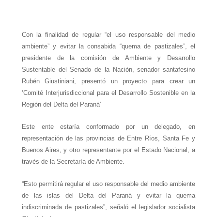
W
T
T
P
F
E
S
h
e
w
i
a
m
h
Con la finalidad de regular “el uso responsable del medio
a
l
i
n
c
a
a
ambiente” y evitar la consabida “quema de pastizales”, el
t
e
t
t
e
i
r
presidente de la comisión de Ambiente y Desarrollo
Sustentable del Senado de la Nación, senador santafesino
s
g
t
e
b
l
e
Rubén Giustiniani
, presentó un proyecto para crear un
A
r
e
r
o
‘
Comité Interjurisdiccional para el Desarrollo Sostenible en la
Región del Delta del Paraná’
p
a
r
e
o
p
m
s
k
Este ente estaría
conformado por
un delegado, en
t
representación de las provincias de Entre Ríos, Santa Fe y
Buenos Aires, y otro representante por el Estado Nacional, a
través de la Secretaría de Ambiente.
“Esto permitirá regular el uso responsable del medio ambiente
de las islas del Delta del Paraná y evitar la quema
indiscriminada de pastizales”,
señaló el legislador socialista