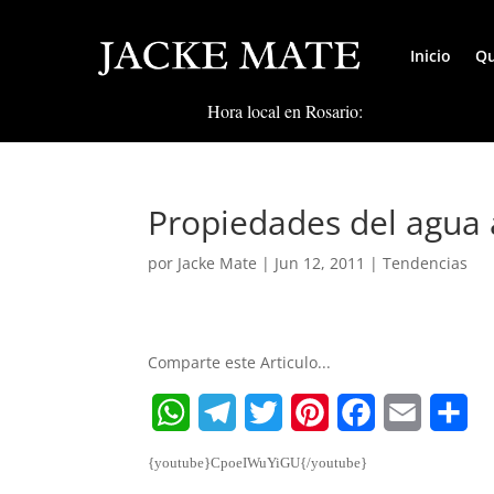
Inicio
Qu
Hora local en Rosario:
Propiedades del agua 
por
Jacke Mate
|
Jun 12, 2011
|
Tendencias
Comparte este Articulo...
W
T
T
P
F
E
S
{youtube}CpoeIWuYiGU{/youtube}
h
e
w
i
a
m
h