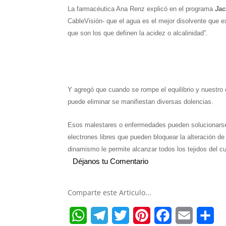
La farmacéutica Ana Renz explicó en el programa
Jac
a
l
i
n
c
a
a
CableVisión- que el agua es el mejor disolvente que 
t
e
t
t
e
i
r
que son los que definen la acidez o alcalinidad”.
s
g
t
e
b
l
e
A
r
e
r
o
p
a
r
e
o
Y agregó que cuando se rompe el equilibrio y nuestr
p
m
s
k
puede eliminar se manifiestan diversas dolencias.
t
Esos malestares o enfermedades pueden solucionarse o
electrones libres que pueden bloquear la alteración d
dinamismo le permite alcanzar todos los tejidos del 
Déjanos tu Comentario
Comparte este Articulo...