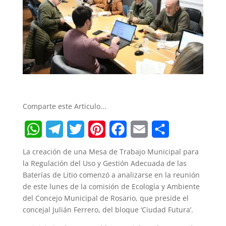
Comparte este Articulo...
W
T
T
P
F
E
S
La creación de una Mesa de Trabajo Municipal para
h
e
w
i
a
m
h
la Regulación del Uso y Gestión Adecuada de las
Baterías de Litio comenzó a analizarse en la reunión
a
l
i
n
c
a
a
de este lunes de la comisión de Ecología y Ambiente
t
e
t
t
e
i
r
del Concejo Municipal de Rosario, que preside el
concejal Julián Ferrero, del bloque ‘Ciudad Futura’.
s
g
t
e
b
l
e