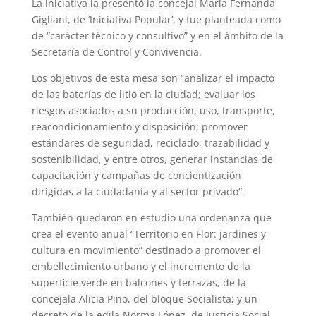
La iniciativa la presentó la concejal María Fernanda
A
r
e
r
o
Gigliani, de ‘Iniciativa Popular’, y fue planteada como
p
a
r
e
o
de “carácter técnico y consultivo” y en el ámbito de la
Secretaría de Control y Convivencia.
p
m
s
k
Los objetivos de esta mesa son “analizar el impacto
t
de las baterías de litio en la ciudad; evaluar los
riesgos asociados a su producción, uso, transporte,
reacondicionamiento y disposición; promover
estándares de seguridad, reciclado, trazabilidad y
sostenibilidad, y entre otros, generar instancias de
capacitación y campañas de concientización
dirigidas a la ciudadanía y al sector privado”.
También quedaron en estudio una ordenanza que
crea el evento anual “Territorio en Flor: jardines y
cultura en movimiento” destinado a promover el
embellecimiento urbano y el incremento de la
superficie verde en balcones y terrazas, de la
concejala Alicia Pino, del bloque Socialista; y un
decreto de la edila Norma López, de Justicia Social,