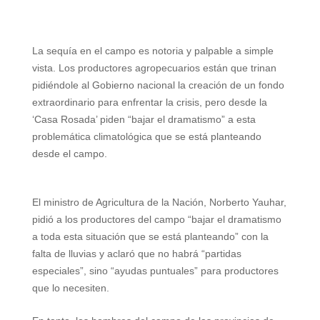
W
T
T
P
F
E
S
h
e
w
i
a
m
h
La sequía en el campo es notoria y palpable a simple
a
l
i
n
c
a
a
vista. Los productores agropecuarios están que trinan
t
e
t
t
e
i
r
pidiéndole al Gobierno nacional la creación de un fondo
extraordinario para enfrentar la crisis, pero desde la
s
g
t
e
b
l
e
‘Casa Rosada’ piden “bajar el dramatismo” a esta
A
r
e
r
o
problemática climatológica que se está planteando
desde el campo.
p
a
r
e
o
p
m
s
k
El ministro de Agricultura de la Nación, Norberto Yauhar,
t
pidió a los productores del campo “bajar el dramatismo
a toda esta situación que se está planteando” con la
falta de lluvias y aclaró que no habrá “partidas
especiales”, sino “ayudas puntuales” para productores
que lo necesiten.