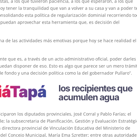
stas, a los que tuvieron paciencia, a los que esperaron, a los que
y tener la tranquilidad que van a volver a su casa y van a poder 
solidando esta política de regularización dominial recorriendo t
e puedan aprovechar esta herramienta que, es decisión del
una de las actividades más emotivas porque hoy se hace realidad el
te que es, a través de un acto administrativo oficial, poder darles
puedan disponer de eso. Esto es algo que parece ser un mero trámi
e fondo y una decisión política como la del gobernador Pullaro”.
iparon los diputados provinciales, José Corral y Pablo Farías; el
ile; la subsecretaria de Planificación, Gestión y Evaluación Estratég
 directora provincial de Vinculación Educativa del Ministerio de
 del Concejo Municipal, María Ema Szretter; entre otras autoridade