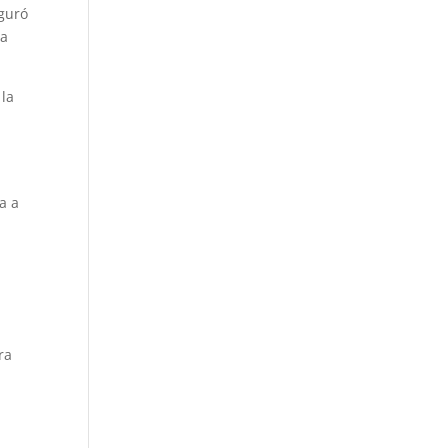
eguró
la
 la
a a
ra