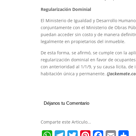
Regularización Dominial
El Ministerio de Igualdad y Desarrollo Humano,
conjuntamente con el Ministerio de Obras Públic
puedan acceder sin costo y de manera definitiv
legalmente en propietarios del inmueble.
De esta forma, se afirmó, se cumple con la ap
regularización dominial en favor de ocupantes 
con anterioridad al 1/1/9, y su causa lícita, 
habitación única y permanente.
(Jackemate.c
Déjanos tu Comentario
Comparte este Articulo...
W
T
T
P
F
E
S