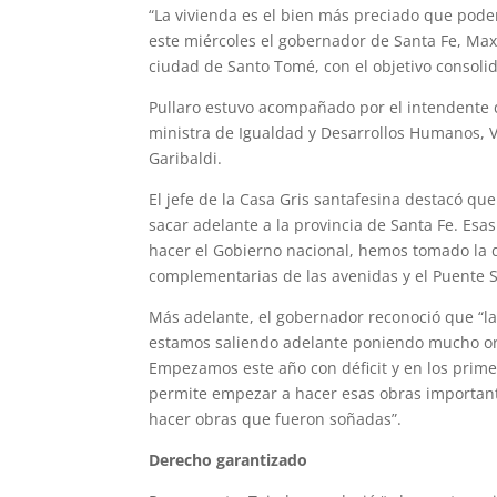
“La vivienda es el bien más preciado que podem
a
l
i
n
c
a
a
este miércoles el gobernador de Santa Fe, Maxim
t
e
t
t
e
i
r
ciudad de Santo Tomé, con el objetivo consolid
s
g
t
e
b
l
e
Pullaro estuvo acompañado por el intendente de
ministra de Igualdad y Desarrollos Humanos, Vi
A
r
e
r
o
Garibaldi.
p
a
r
e
o
El jefe de la Casa Gris santafesina destacó q
p
m
s
k
sacar adelante a la provincia de Santa Fe. Es
hacer el Gobierno nacional, hemos tomado la de
t
complementarias de las avenidas y el Puente 
Más adelante, el gobernador reconoció que “la
estamos saliendo adelante poniendo mucho orde
Empezamos este año con déficit y en los prim
permite empezar a hacer esas obras important
hacer obras que fueron soñadas”.
Derecho garantizado