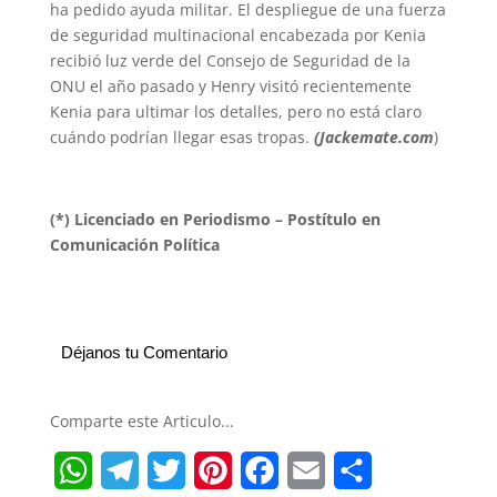
ha pedido ayuda militar. El despliegue de una fuerza
de seguridad multinacional encabezada por Kenia
recibió luz verde del Consejo de Seguridad de la
ONU el año pasado y Henry visitó recientemente
Kenia para ultimar los detalles, pero no está claro
cuándo podrían llegar esas tropas.
(Jackemate.com
)
(*) Licenciado en Periodismo – Postítulo en
Comunicación Política
Déjanos tu Comentario
Comparte este Articulo...
W
T
T
P
F
E
S