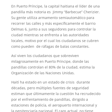
p
m
s
k
En Puerto Príncipe, la capital haitiana el líder de una
t
pandilla más notoria es Jimmy “Barbecue” Cherizier.
Su gente utiliza armamento semiautomático para
recorrer las calles y más específicamente el barrio
Delmas 6, junto a sus seguidores para controlar la
ciudad mientras se enfrenta a las autoridades
locales, motivo por el cual los ciudadanos se cubren
como pueden de ráfagas de balas constantes.
Así viven los ciudadanos que sobreviven
milagrosamente en Puerto Príncipe, donde las
pandillas controlan el 80% de la ciudad, estima la
Organización de las Naciones Unidas.
Haití ha estado en un estado de crisis durante
décadas, pero múltiples fuentes de seguridad
estiman que últimamente la cuestión ha recrudecido
por el enfrentamiento de pandillas, dirigido a
estaciones de policía, el aeropuerto internacional y
la penitenciaría nacional. El caos actual no tiene