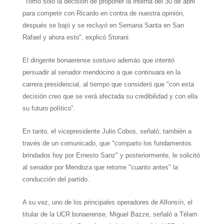
"Tomó solo la decisión de proponer la interna del 30 de abril
para competir con Ricardo en contra de nuestra opinión,
después se bajó y se recluyó en Semana Santa en San
Rafael y ahora esto", explicó Storani.
El dirigente bonaerense sostuvo además que intentó
persuadir al senador mendocino a que continuara en la
carrera presidencial, al tiempo que consideró que "con esta
decisión creo que se verá afectada su credibilidad y con ella
su futuro político".
En tanto, el vicepresidente Julio Cobos, señaló, también a
través de un comunicado, que "comparto los fundamentos
brindados hoy por Ernesto Sanz" y posteriormente, le solicitó
al senador por Mendoza que retome "cuanto antes" la
conducción del partido.
A su vez, uno de los principales operadores de Alfonsín, el
titular de
la UCR
bonaerense, Miguel Bazze, señaló a Télam