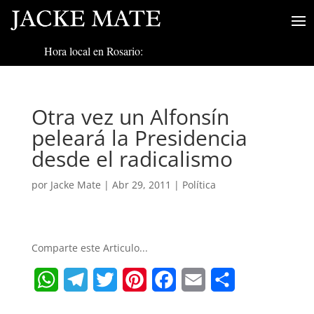
Hora local en Rosario:
Otra vez un Alfonsín
peleará la Presidencia
desde el radicalismo
por
Jacke Mate
|
Abr 29, 2011
|
Política
Comparte este Articulo...
W
T
T
P
F
E
S