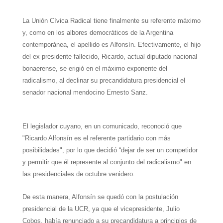
h
e
w
i
a
m
h
La Unión
Cívica
Radical tiene finalmente su referente máximo
a
l
i
n
c
a
a
y, como en los albores democráticos de
la Argentina
t
e
t
t
e
i
r
contemporánea, el apellido es Alfonsín. Efectivamente, el hijo
del ex presidente fallecido, Ricardo, actual diputado nacional
s
g
t
e
b
l
e
bonaerense, se erigió en el máximo exponente del
A
r
e
r
o
radicalismo, al declinar su precandidatura presidencial el
senador nacional mendocino Ernesto Sanz.
p
a
r
e
o
p
m
s
k
El legislador cuyano, en un comunicado, reconoció que
t
"Ricardo Alfonsín es el referente partidario con más
posibilidades", por lo que decidió “dejar de ser un competidor
y permitir que él represente al conjunto del radicalismo" en
las presidenciales de octubre venidero.
De esta manera, Alfonsín se quedó con la postulación
presidencial de
la UCR
, ya que el vicepresidente, Julio
Cobos, había renunciado a su precandidatura a principios de