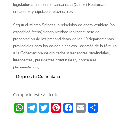
legisladores nacionales cercanos a (Carlos) Reutemann,
senadores y diputados provinciales”.
Según el mismo Spinozzi a principios de enero venidero (no
especificó fecha) tienen previsto realizar el acto de
presentación de los precandidatos de los 19 departamentos
provinciales para los cargos electivos –además de la fórmula
a la Gobernación- de diputados y senadores provinciales,
intendentes, presidentes comunales y concejales.
(Jackemate.com)
Déjanos tu Comentario
Comparte este Articulo...
W
T
T
P
F
E
S
h
e
w
i
a
m
h
a
l
i
n
c
a
a