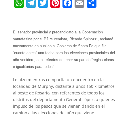
W
T
T
P
F
E
S
h
e
w
i
a
m
h
a
l
i
n
c
a
a
t
e
t
t
e
i
r
El senador provincial y precandidato a la Gobernación
santafesina por el PJ reutemista, Ricardo Spinozzi, reclamó
s
g
t
e
b
l
e
nuevamente en público al Gobierno de Santa Fe que fije
A
r
e
r
o
“cuanto antes” una fecha para las elecciones provinciales del
año venidero, a los efectos de tener su partido “reglas claras
p
a
r
e
o
e igualitarias para todos”.
p
m
s
k
Lo hizo mientras compartía un encuentro en la
t
localidad de Murphy, distante a unos 150 kilómetros
al oeste de Rosario, con referentes de todos los
distritos del departamento General López, a quienes
impuso de los pasos que se vienen dando en el
camino a las elecciones del año que viene.