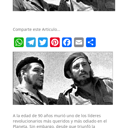
Comparte este Articulo...
W
T
T
P
F
E
S
h
e
w
i
a
m
h
a
l
i
n
c
a
a
t
e
t
t
e
i
r
s
g
t
e
b
l
e
A
r
e
r
o
p
a
r
e
o
A la edad de 90 años murió uno de los líderes
p
m
s
k
revolucionarios más queridos y más odiado en el
Planeta. Sin embargo, desde que triunfó la