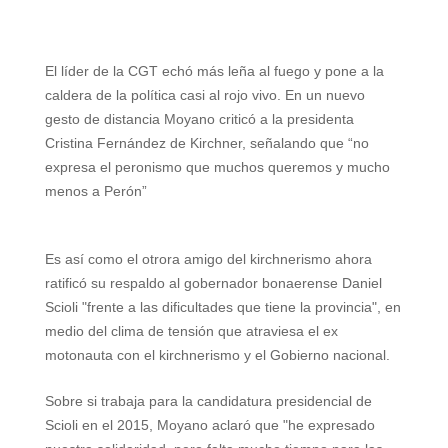
W
T
T
P
F
E
S
h
e
w
i
a
m
h
El líder de la CGT echó más leña al fuego y pone a la
a
l
i
n
c
a
a
caldera de la política casi al rojo vivo. En un nuevo
t
e
t
t
e
i
r
gesto de distancia Moyano criticó a la presidenta
Cristina Fernández de Kirchner, señalando que “no
s
g
t
e
b
l
e
expresa el peronismo que muchos queremos y mucho
A
r
e
r
o
menos a Perón”
p
a
r
e
o
p
m
s
k
Es así como el otrora amigo del kirchnerismo ahora
ratificó su respaldo al gobernador bonaerense Daniel
t
Scioli "frente a las dificultades que tiene la provincia", en
medio del clima de tensión que atraviesa el ex
motonauta con el kirchnerismo y el Gobierno nacional.
Sobre si trabaja para la candidatura presidencial de
Scioli en el 2015, Moyano aclaró que "he expresado