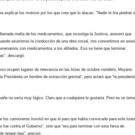
a explicar los motivos por los que cree que lo atacan. "Nadie le tira piedras 
la llamada mafia de los medicamentos, que investiga
la Justicia
, aseveró que
cuando asumimos la conducción de una obra social, nos convertimos en ases
venenamos con medicamentos a los afiliados. Eso se tiene que terminar.
as", descargó.
eso ocupen lugares de relevancia en las listas de octubre venidero, Moyano
la Presidenta
un hombre de extracción gremial”, pero aclaró que “la president
pañe no sería muy lógico. Claro que a cualquiera le gustaría. Pero es un tem
de los camioneros insistió en que el paro que había convocado para este lune
o fue contra el Gobierno", sino que “era para terminar con esta farsa de
 ningún tipo", precisó.