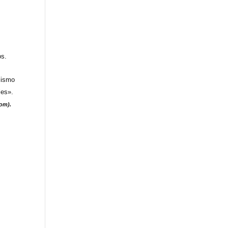
os.
alismo
les».
om).