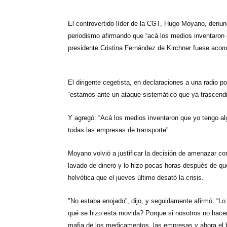
h
e
w
i
a
m
h
El controvertido líder de
la CGT
, Hugo Moyano, denunci
a
l
i
n
c
a
a
periodismo afirmando que “acá los medios inventaron 
t
e
t
t
e
i
r
presidente Cristina Fernández de Kirchner fuese acom
s
g
t
e
b
l
e
A
r
e
r
o
El dirigente cegetista, en declaraciones a una radio por
“estamos ante un ataque sistemático que ya trascendi
p
a
r
e
o
p
m
s
k
Y agregó: “Acá los medios inventaron que yo tengo al
todas las empresas de transporte".
t
Moyano volvió a justificar la decisión de amenazar co
lavado de dinero y lo hizo pocas horas después de que 
helvética que el jueves último desató la crisis.
"No estaba enojado”, dijo, y seguidamente afirmó: “L
qué se hizo esta movida? Porque si nosotros no hace
mafia de los medicamentos, las empresas y ahora el 