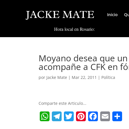
Inicio
Qu
Hora local en Rosario:
Moyano desea que un 
acompañe a CFK en fó
por
Jacke Mate
|
Mar 22, 2011
|
Política
Comparte este Articulo...
W
T
T
P
F
E
S