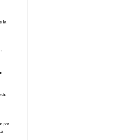
e la
e
on
esto
e por
La