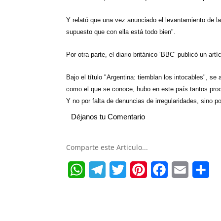
Y relató que una vez anunciado el levantamiento de la
supuesto que con ella está todo bien".
Por otra parte, el diario británico ‘BBC’ publicó un ar
Bajo el título "Argentina: tiemblan los intocables", 
como el que se conoce, hubo en este país tantos proc
Y no por falta de denuncias de irregularidades, sino 
Déjanos tu Comentario
Comparte este Articulo...
W
T
T
P
F
E
S
h
e
w
i
a
m
h
a
l
i
n
c
a
a