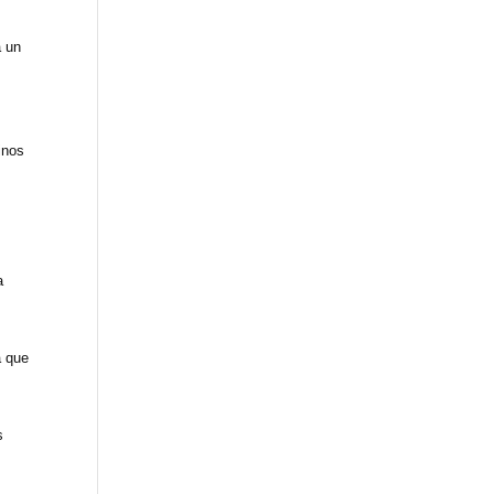
a un
inos
a
a que
s