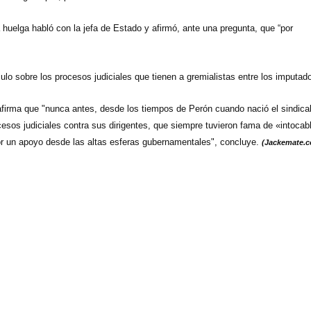
 huelga habló con la jefa de Estado y afirmó, ante una pregunta, que “por
tículo sobre los procesos judiciales que tienen a gremialistas entre los imputad
se afirma que "nunca antes, desde los tiempos de Perón cuando nació el sindic
esos judiciales contra sus dirigentes, que siempre tuvieron fama de «intocab
por un apoyo desde las altas esferas gubernamentales", concluye.
(Jackemate.c