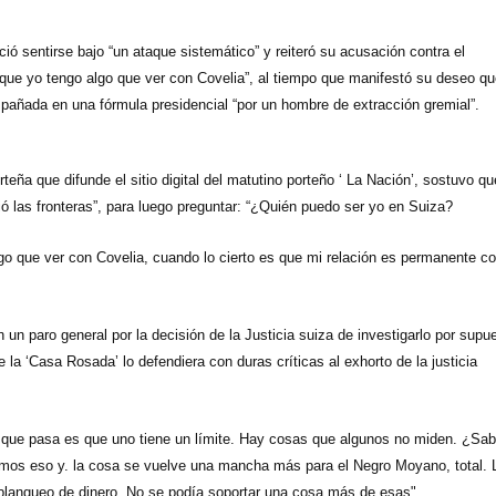
ó sentirse bajo “un ataque sistemático” y reiteró su acusación contra el
que yo tengo algo que ver con Covelia”, al tiempo que manifestó su deseo qu
pañada en una fórmula presidencial “por un hombre de extracción gremial”.
teña que difunde el sitio digital del matutino porteño ‘
La Nación
’, sostuvo qu
ó las fronteras”, para luego preguntar: “¿Quién puedo ser yo en Suiza?
go que ver con Covelia, cuando lo cierto es que mi relación es permanente c
n un paro general por la decisión de
la Justicia
suiza de investigarlo por supu
la ‘Casa Rosada’ lo defendiera con duras críticas al exhorto de la justicia
o que pasa es que uno tiene un límite. Hay cosas que algunos no miden. ¿Sab
mos eso y. la cosa se vuelve una mancha más para el Negro Moyano, total. 
blanqueo de dinero. No se podía soportar una cosa más de esas".