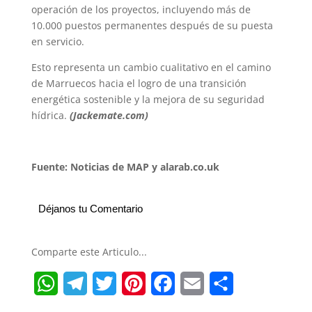
operación de los proyectos, incluyendo más de
10.000 puestos permanentes después de su puesta
en servicio.
Esto representa un cambio cualitativo en el camino
de Marruecos hacia el logro de una transición
energética sostenible y la mejora de su seguridad
hídrica.
(Jackemate.com)
Fuente: Noticias de MAP y alarab.co.uk
Déjanos tu Comentario
Comparte este Articulo...
W
T
T
P
F
E
S