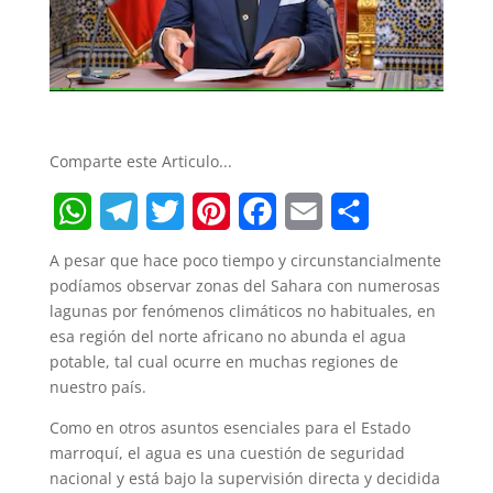
Comparte este Articulo...
W
T
T
P
F
E
S
A pesar que hace poco tiempo y circunstancialmente
h
e
w
i
a
m
h
podíamos observar zonas del Sahara con numerosas
lagunas por fenómenos climáticos no habituales, en
a
l
i
n
c
a
a
esa región del norte africano no abunda el agua
t
e
t
t
e
i
r
potable, tal cual ocurre en muchas regiones de
nuestro país.
s
g
t
e
b
l
e
Como en otros asuntos esenciales para el Estado
A
r
e
r
o
marroquí, el agua es una cuestión de seguridad
p
a
r
e
o
nacional y está bajo la supervisión directa y decidida