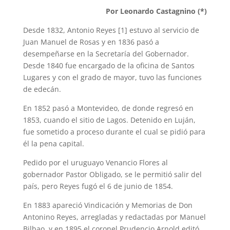
A
r
e
r
o
Por Leonardo Castagnino (*)
p
a
r
e
o
Desde 1832, Antonio Reyes [1] estuvo al servicio de
Juan Manuel de Rosas y en 1836 pasó a
p
m
s
k
desempeñarse en la Secretaría del Gobernador.
t
Desde 1840 fue encargado de la oficina de Santos
Lugares y con el grado de mayor, tuvo las funciones
de edecán.
En 1852 pasó a Montevideo, de donde regresó en
1853, cuando el sitio de Lagos. Detenido en Luján,
fue sometido a proceso durante el cual se pidió para
él la pena capital.
Pedido por el uruguayo Venancio Flores al
gobernador Pastor Obligado, se le permitió salir del
país, pero Reyes fugó el 6 de junio de 1854.
En 1883 apareció Vindicación y Memorias de Don
Antonino Reyes, arregladas y redactadas por Manuel
Bilbao, y en 1895 el coronel Prudencio Arnold editó