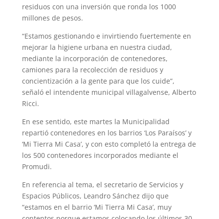
A
r
e
r
o
residuos con una inversión que ronda los 1000
millones de pesos.
p
a
r
e
o
“Estamos gestionando e invirtiendo fuertemente en
p
m
s
k
mejorar la higiene urbana en nuestra ciudad,
t
mediante la incorporación de contenedores,
camiones para la recolección de residuos y
concientización a la gente para que los cuide”,
señaló el intendente municipal villagalvense, Alberto
Ricci.
En ese sentido, este martes la Municipalidad
repartió contenedores en los barrios ‘Los Paraísos’ y
‘Mi Tierra Mi Casa’, y con esto completó la entrega de
los 500 contenedores incorporados mediante el
Promudi.
En referencia al tema, el secretario de Servicios y
Espacios Públicos, Leandro Sánchez dijo que
“estamos en el barrio ‘Mi Tierra Mi Casa’, muy
contentos porque estamos colocando los últimos 30