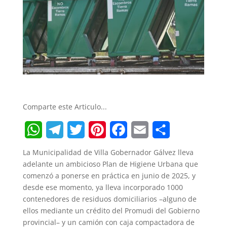
Comparte este Articulo...
W
T
T
P
F
E
S
La Municipalidad de Villa Gobernador Gálvez lleva
h
e
w
i
a
m
h
adelante un ambicioso Plan de Higiene Urbana que
comenzó a ponerse en práctica en junio de 2025, y
a
l
i
n
c
a
a
desde ese momento, ya lleva incorporado 1000
t
e
t
t
e
i
r
contenedores de residuos domiciliarios –alguno de
ellos mediante un crédito del Promudi del Gobierno
s
g
t
e
b
l
e
provincial– y un camión con caja compactadora de