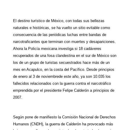
W
T
T
P
F
E
S
h
e
w
i
a
m
h
El destino turístico de México, con todas sus bellezas
a
l
i
n
c
a
a
naturales e históricas, se ha vuelto un sitio evitable como
t
e
t
t
e
i
r
consecuencia de las periódicas luchas entre bandas de
narcotraficantes que terminan con muertes y desapariciones.
s
g
t
e
b
l
e
Ahora
la Policía
mexicana investiga si 18 cadáveres
A
r
e
r
o
recuperados de una fosa clandestina en el sur de México son
los de un grupo de turistas secuestrados hace más de un
p
a
r
e
o
mes en Acapulco, en la costa del Pacífico. Desde principios
p
m
s
k
de enero al 3 de noviembrede este año, ya son 10.035 los
t
fallecidos relacionados con la guerra contra el narcotráfico
emprendida por el presidente Felipe Calderón a principios de
2007.
Según pone de manifiesto
la Comisión Nacional
de Derechos
Humanos (CNDH), la guerra de Calderón ha provocado más