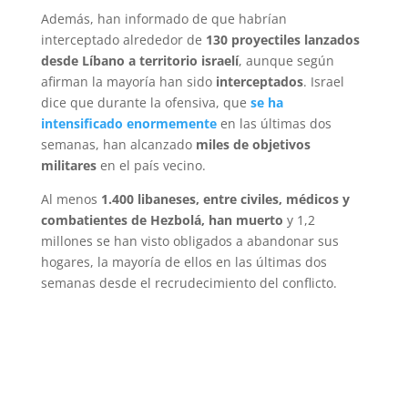
p
a
r
e
o
Además, han informado de que habrían
interceptado alrededor de
130 proyectiles lanzados
p
m
s
k
desde Líbano a territorio israelí
, aunque según
t
afirman la mayoría han sido
interceptados
. Israel
dice que durante la ofensiva, que
se ha
intensificado enormemente
en las últimas dos
semanas, han alcanzado
miles de objetivos
militares
en el país vecino.
Al menos
1.400 libaneses, entre civiles, médicos y
combatientes de Hezbolá, han muerto
y 1,2
millones se han visto obligados a abandonar sus
hogares, la mayoría de ellos en las últimas dos
semanas desde el recrudecimiento del conflicto.