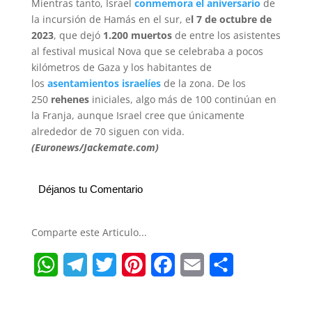
Mientras tanto, Israel
conmemora el aniversario
de
la incursión de Hamás en el sur, e
l 7 de octubre de
2023
, que dejó
1.200 muertos
de entre los asistentes
al festival musical Nova que se celebraba a pocos
kilómetros de Gaza y los habitantes de
los
asentamientos israelíes
de la zona. De los
250
rehenes
iniciales, algo más de 100 continúan en
la Franja, aunque Israel cree que únicamente
alrededor de 70 siguen con vida.
(Euronews/Jackemate.com)
Déjanos tu Comentario
Comparte este Articulo...
W
T
T
P
F
E
S
h
e
w
i
a
m
h