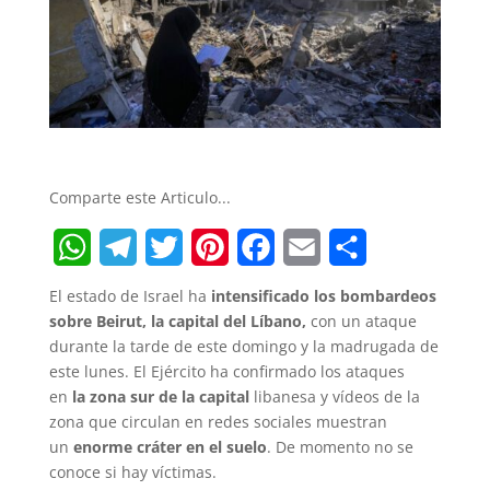
Comparte este Articulo...
W
T
T
P
F
E
S
El estado de Israel ha
intensificado los bombardeos
h
e
w
i
a
m
h
sobre Beirut, la capital del Líbano,
con un ataque
durante la tarde de este domingo y la madrugada de
a
l
i
n
c
a
a
este lunes. El Ejército ha confirmado los ataques
t
e
t
t
e
i
r
en
la zona sur de la capital
libanesa y vídeos de la
zona que circulan en redes sociales muestran
s
g
t
e
b
l
e
un
enorme cráter en el suelo
. De momento no se
A
r
e
r
o
conoce si hay víctimas.