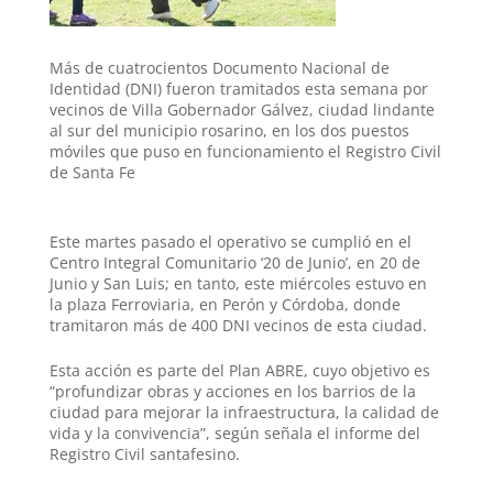
A
r
e
r
o
p
a
r
e
o
Más de cuatrocientos Documento Nacional de
p
m
s
k
Identidad (DNI) fueron tramitados esta semana por
vecinos de Villa Gobernador Gálvez, ciudad lindante
t
al sur del municipio rosarino, en los dos puestos
móviles que puso en funcionamiento el Registro Civil
de Santa Fe
Este martes pasado el operativo se cumplió en el
Centro Integral Comunitario ‘20 de Junio’, en 20 de
Junio y San Luis; en tanto, este miércoles estuvo en
la plaza Ferroviaria, en Perón y Córdoba, donde
tramitaron más de 400 DNI vecinos de esta ciudad.
Esta acción es parte del Plan ABRE, cuyo objetivo es
“profundizar obras y acciones en los barrios de la
ciudad para mejorar la infraestructura, la calidad de
vida y la convivencia”, según señala el informe del
Registro Civil santafesino.