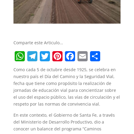
Comparte este Articulo...
W
T
T
P
F
E
S
Como cada 5 de octubre desde 1925, se celebra en
h
e
w
i
a
m
h
nuestro país el Día del Camino y la Seguridad Vial,
fecha que tiene como propósito la realización de
a
l
i
n
c
a
a
jornadas de educación vial para concientizar sobre
t
e
t
t
e
i
r
el uso del espacio público, las vías de circulación y el
respeto por las normas de convivencia vial.
s
g
t
e
b
l
e
En este contexto, el Gobierno de Santa Fe, a través
A
r
e
r
o
del Ministerio de Desarrollo Productivo, dio a
p
a
r
e
o
conocer un balance del programa “Caminos