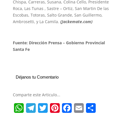
Chispa, Carreras, Susana, Colina Cello, Presidente
Roca, Las Tunas , Sastre – Ortiz, San Martin De las
Escobas, Totoras, Salto Grande, San Guillermo,
Ambrosetti, y La Camila.
(Jackemate.com)
Fuente: Dirección Prensa – Gobierno Provincial
Santa Fe
Déjanos tu Comentario
Comparte este Articulo...
W
T
T
P
F
E
S
h
e
w
i
a
m
h