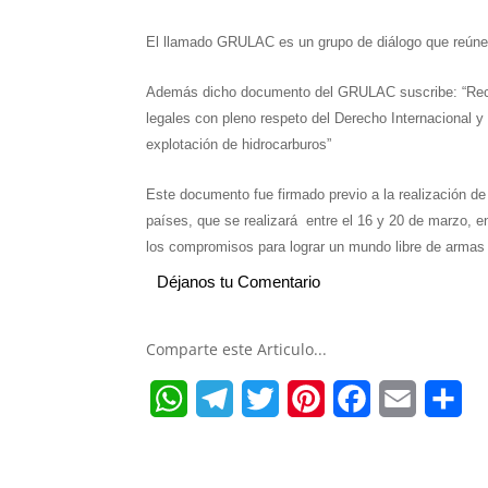
El llamado GRULAC es un grupo de diálogo que reúne
Además dicho documento del GRULAC suscribe:
“Re
legales con pleno respeto del Derecho Internacional y 
explotación de hidrocarburos”
Este documento fue firmado previo a la realización de
países, que se realizará entre el 16 y 20 de marzo, 
los compromisos para lograr un mundo libre de armas
Déjanos tu Comentario
Comparte este Articulo...
W
T
T
P
F
E
S
h
e
w
i
a
m
h