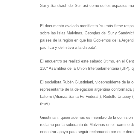
t
Sur y Sandwich del Sur, así como de los espacios mar
El documento avalado manifiesta “su más firme respal
sobre las Islas Malvinas, Georgias del Sur y Sandwich
países de la región en que los Gobiernos de la Argent
pacífica y definitiva a la disputa”.
El encuentro se realizó este sábado último, en el Cen
130ª Asamblea de la Unión Interparlamentaria (UIP), q
El socialista
Rubén Giustiniani
, vicepresidente de la 
representante de la delegación argentina conformada 
Latorre (Alianza Santa Fe Federal.), Rodolfo Urtubey
(FpV)
Giustiniani
, quien además es miembro de la comisión 
reclamo por la soberanía de Malvinas en el camino d
encontrar apoyo para seguir reclamando por este dere