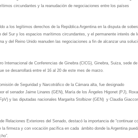
ítimos circundantes y la reanudación de negociaciones entre los países
do a los legítimos derechos de la República Argentina en la disputa de sober
 del Sur y los espacios marítimos circundantes, y el permanente interés de l
ina y del Reino Unido reanuden las negociaciones a fin de alcanzar una soluc
tro Internacional de Conferencias de Ginebra (CICG), Ginebra, Suiza, sede de
ue se desarrollará entre el 16 al 20 de este mes de marzo.
comisión de Seguridad y Narcotráfico de la Cámara alta, fue designado
por el senador Jaime Linares (GEN), María de los Ángeles Higonet (PJ), Rox
 (FpV) y las diputadas nacionales Margarita Stolbizer (GEN) y Claudia Giacco
de Relaciones Exteriores del Senado, destacó la importancia de
“continuar c
e la firmeza y con vocación pacífica en cada ámbito donde la Argentina pued
cho”.