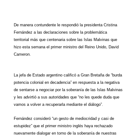
h
e
w
i
a
m
h
a
l
i
n
c
a
a
t
e
t
t
e
i
r
De manera contundente le respondió la presidenta Cristina
Fernández a las declaraciones sobre la problemática
s
g
t
e
b
l
e
territorial más que centenaria sobre las Islas Malvinas que
A
r
e
r
o
hizo esta semana el primer ministro del Reino Unido, David
Cameron.
p
a
r
e
o
p
m
s
k
La jefa de Estado argentino calificó a Gran Bretaña de “burda
t
potencia colonial en decadencia” en respuesta a la negativa
de sentarse a negociar por la soberanía de las Islas Malvinas
y les advirtió a sus autoridades que “no les quede duda que
vamos a volver a recuperarla mediante el diálogo”.
Fernández consideró “un gesto de mediocridad y casi de
estupidez” que el primer ministro inglés haya rechazado
nuevamente dialogar en torno de la soberanía de nuestras