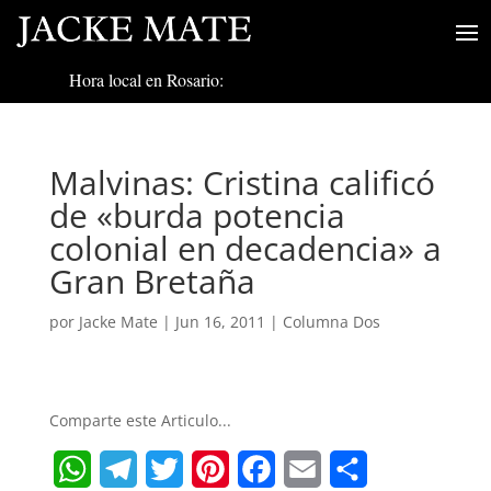
Hora local en Rosario:
Malvinas: Cristina calificó
de «burda potencia
colonial en decadencia» a
Gran Bretaña
por
Jacke Mate
|
Jun 16, 2011
|
Columna Dos
Comparte este Articulo...
W
T
T
P
F
E
S