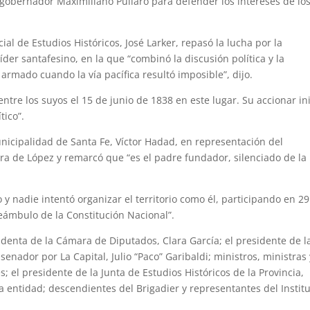
 gobernador Maximiliano Pullaro para defender los intereses de lo
ial de Estudios Históricos, José Larker, repasó la lucha por la
íder santafesino, en la que “combinó la discusión política y la
rmado cuando la vía pacífica resultó imposible”, dijo.
re los suyos el 15 de junio de 1838 en este lugar. Su accionar in
tico”.
unicipalidad de Santa Fe, Víctor Hadad, en representación del
gura de López y remarcó que “es el padre fundador, silenciado de la
 y nadie intentó organizar el territorio como él, participando en 29
eámbulo de la Constitución Nacional”.
identa de la Cámara de Diputados, Clara García; el presidente de l
senador por La Capital, Julio “Paco” Garibaldi; ministros, ministras 
es; el presidente de la Junta de Estudios Históricos de la Provincia,
 entidad; descendientes del Brigadier y representantes del Instit