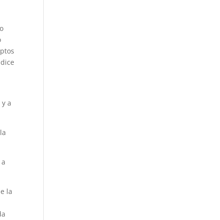
vo
o
eptos
 dice
 y a
la
 a
.
e la
da