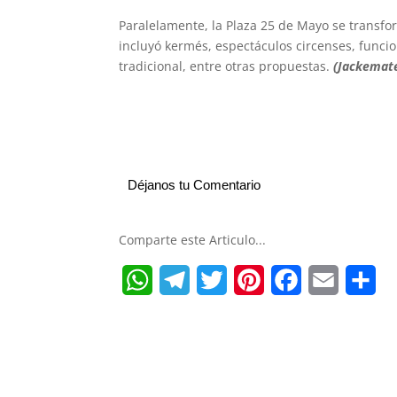
Paralelamente, la Plaza 25 de Mayo se transfor
incluyó kermés, espectáculos circenses, funci
tradicional, entre otras propuestas.
(Jackemat
Déjanos tu Comentario
Comparte este Articulo...
W
T
T
P
F
E
S
h
e
w
i
a
m
h
a
l
i
n
c
a
a