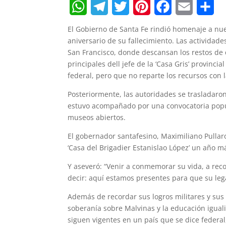
W
T
T
P
F
E
S
El Gobierno de Santa Fe rindió homenaje a nu
h
e
w
i
a
m
h
aniversario de su fallecimiento. Las actividade
San Francisco, donde descansan los restos de 
a
l
i
n
c
a
a
principales dell jefe de la ‘Casa Gris’ provinci
t
e
t
t
e
i
r
federal, pero que no reparte los recursos con l
s
g
t
e
b
l
e
Posteriormente, las autoridades se trasladaron 
estuvo acompañado por una convocatoria popula
A
r
e
r
o
museos abiertos.
p
a
r
e
o
El gobernador santafesino, Maximiliano Pullaro
p
m
s
k
‘Casa del Brigadier Estanislao López’ un año m
t
Y aseveró: “Venir a conmemorar su vida, a rec
decir: aquí estamos presentes para que su leg
Además de recordar sus logros militares y sus 
soberanía sobre Malvinas y la educación iguali
siguen vigentes en un país que se dice federal