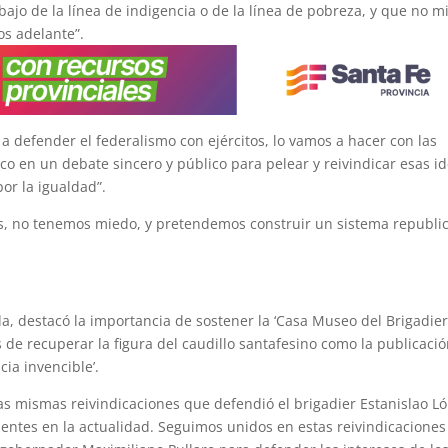
jo de la línea de indigencia o de la línea de pobreza, y que no m
os adelante”.
a defender el federalismo con ejércitos, lo vamos a hacer con las
o en un debate sincero y público para pelear y reivindicar esas id
or la igualdad”.
es, no tenemos miedo, y pretendemos construir un sistema republi
a, destacó la importancia de sostener la ‘Casa Museo del Brigadier
as de recuperar la figura del caudillo santafesino como la publicaci
cia invencible’.
las mismas reivindicaciones que defendió el brigadier Estanislao L
ntes en la actualidad. Seguimos unidos en estas reivindicaciones