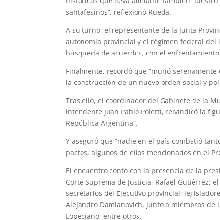
históricas que lleva adelante también nuestro
santafesinos”, reflexionó Rueda.
A su turno, el representante de la Junta Provinc
autonomía provincial y el régimen federal del l
búsqueda de acuerdos, con el enfrentamiento a
Finalmente, recordó que “murió serenamente ent
la construcción de un nuevo orden social y polí
Tras ello, el coordinador del Gabinete de la M
intendente Juan Pablo Poletti, reivindicó la fi
República Argentina”.
Y aseguró que “nadie en el país combatió tanto
pactos, algunos de ellos mencionados en el Pr
El encuentro contó con la presencia de la pres
Corte Suprema de Justicia, Rafael Gutiérrez; el 
secretarios del Ejecutivo provincial; legislador
Alejandro Damianovich, junto a miembros de la
Lopeciano, entre otros.