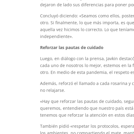
dejaron de lado sus diferencias para poner por
Concluyó diciendo: «Seamos como ellos, poster
otro. Si finalmente, lo que más importa, es q
aquella vez hicimos lo correcto. Lo que tenía
independiente».
Reforzar las pautas de cuidado
Luego, en diálogo con la prensa, Javkin desta
cada uno de nosotros lo mejor, estemos en la
otro. En medio de esta pandemia, el respeto es
Además, reforzó el llamado a cada rosarina y ca
no relajarse.
«Hay que reforzar las pautas de cuidado, seg
queremos, entendiendo que nuestro país está 
tenemos que reforzar la atención en estos días
También pidió «respetar los protocolos, espe
los ambientes, no compartiendo el mate, mant