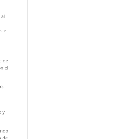
 al
s e
e de
n el
o,
o y
ando
s de