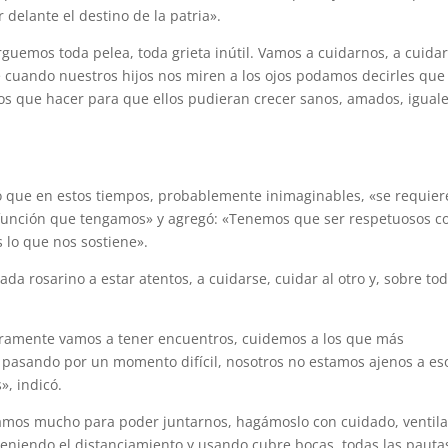
 delante el destino de la patria».
guemos toda pelea, toda grieta inútil. Vamos a cuidarnos, a cuidar
ue cuando nuestros hijos nos miren a los ojos podamos decirles que
mos que hacer para que ellos pudieran crecer sanos, amados, iguale
có que en estos tiempos, probablemente inimaginables, «se requier
 función que tengamos» y agregó: «Tenemos que ser respetuosos co
 lo que nos sostiene».
da rosarino a estar atentos, a cuidarse, cuidar al otro y, sobre tod
uramente vamos a tener encuentros, cuidemos a los que más
pasando por un momento difícil, nosotros no estamos ajenos a es
», indicó.
ramos mucho para poder juntarnos, hagámoslo con cuidado, ventil
eniendo el distanciamiento y usando cubre bocas, todas las pauta