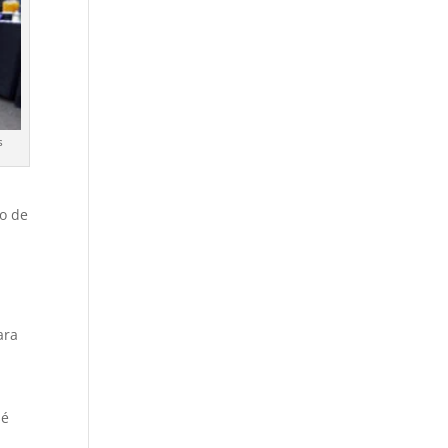
s
go de
ara
sé