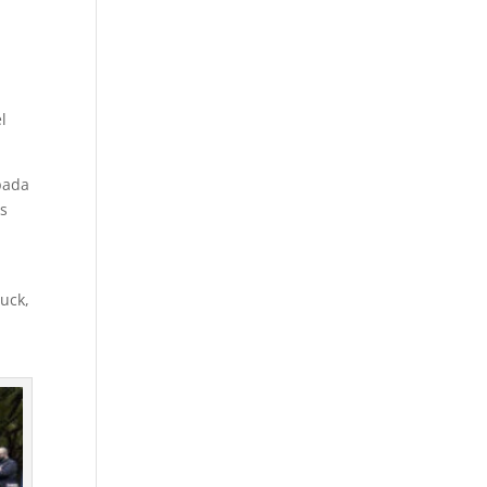
l
spada
os
uck,