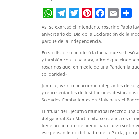
W
T
T
P
F
E
S
Así se expresó el intendente rosarino Pablo Jav
h
e
w
i
a
m
h
aniversario del Día de la Declaración de la I
parque de la Independencia.
a
l
i
n
c
a
a
En su discurso ponderó la lucha que se llevó a
t
e
t
t
e
i
r
y también con la palabra; afirmó que «independ
s
g
t
e
b
l
e
rosarinos que, en medio de una Pandemia que 
solidaridad».
A
r
e
r
o
Junto a Javkin concurrieron integrantes de su
p
a
r
e
o
y representantes de instituciones destacadas 
p
m
s
k
Soldados Combatientes en Malvinas y el Banco 
t
El titular del Ejecutivo municipal recordó una 
del general San Martín: «La conciencia es el m
tiene un hombre de bien», para luego sostener:
ese pensamiento del padre de la Patria, porqu