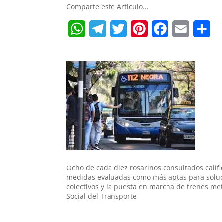
Comparte este Articulo...
W
T
T
P
F
E
S
h
e
w
i
a
m
h
a
l
i
n
c
a
a
t
e
t
t
e
i
r
s
g
t
e
b
l
e
A
r
e
r
o
p
a
r
e
o
p
m
s
k
t
Ocho de cada diez rosarinos consultados califi
medidas evaluadas como más aptas para soluci
colectivos y la puesta en marcha de trenes me
Social del Transporte