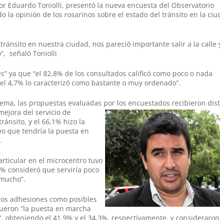
tor
Eduardo Toniolli,
presentó la nueva encuesta del Observatorio
do la opinión de los rosarinos sobre el estado del tránsito en la ciu
tránsito en nuestra ciudad, nos pareció importante salir a la calle 
”, señaló Toniolli
s” ya que “el 82,8% de los consultados calificó como poco o nada
o el 4,7% lo caracterizó como bastante o muy ordenado”.
lema, las propuestas evaluadas por los encuestados recibieron dist
mejora del servicio de
ránsito, y el 66,1% hizo la
vo que tendría la puesta en
.
particular en el microcentro tuvo
9% consideró que serviría poco
 mucho”.
nos adhesiones como posibles
 fueron “la puesta en marcha
r”, obteniendo el 41,9% y el 34,3%, respectivamente, y consideraro