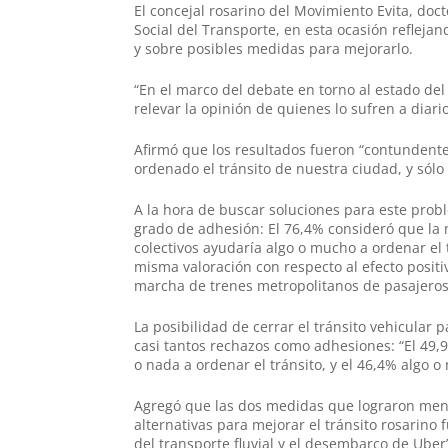
El concejal rosarino del Movimiento Evita, doc
Social del Transporte, en esta ocasión reflejan
y sobre posibles medidas para mejorarlo.
“En el marco del debate en torno al estado del 
relevar la opinión de quienes lo sufren a diario
Afirmó que los resultados fueron “contundente
ordenado el tránsito de nuestra ciudad, y sól
A la hora de buscar soluciones para este prob
grado de adhesión: El 76,4% consideró
que la 
colectivos ayudaría algo o mucho a ordenar el t
misma valoración con respecto al efecto positi
marcha de trenes metropolitanos de pasajeros
La posibilidad de cerrar el tránsito vehicular 
casi tantos rechazos como adhesiones: “El 49,
o nada a ordenar el tránsito, y el 46,4% algo o
Agregó que las dos medidas que lograron me
alternativas para mejorar el tránsito rosarino
del transporte fluvial y el desembarco de Ube