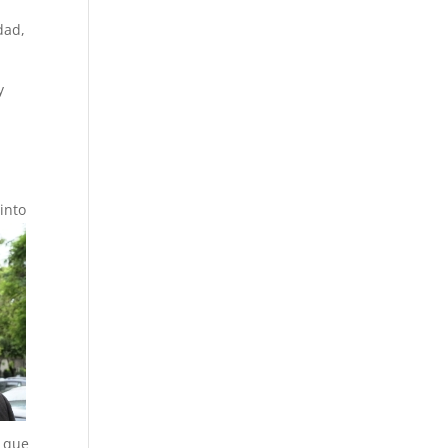
dad,
y
into
n que