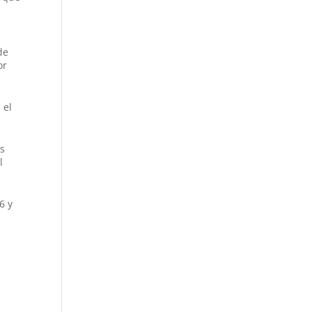
de
or
 el
os
l
6 y