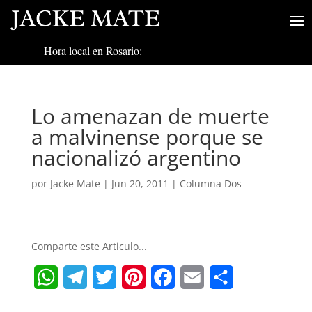
Hora local en Rosario:
Lo amenazan de muerte
a malvinense porque se
nacionalizó argentino
por
Jacke Mate
|
Jun 20, 2011
|
Columna Dos
Comparte este Articulo...
W
T
T
P
F
E
S
h
e
w
i
a
m
h