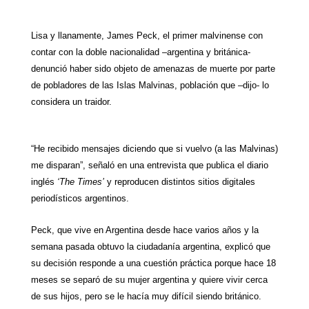
a
l
i
n
c
a
a
t
e
t
t
e
i
r
Lisa y llanamente, James Peck, el primer malvinense con
contar con la doble nacionalidad –argentina y británica-
s
g
t
e
b
l
e
denunció haber sido objeto de amenazas de muerte por parte
A
r
e
r
o
de pobladores de las Islas Malvinas, población que –dijo- lo
considera un traidor.
p
a
r
e
o
p
m
s
k
“He recibido mensajes diciendo que si vuelvo (a las Malvinas)
t
me disparan”, señaló en una entrevista que publica el diario
inglés
‘The Times’
y reproducen distintos sitios digitales
periodísticos argentinos.
Peck, que vive en Argentina desde hace varios años y la
semana pasada obtuvo la ciudadanía argentina, explicó que
su decisión responde a una cuestión práctica porque hace 18
meses se separó de su mujer argentina y quiere vivir cerca
de sus hijos, pero se le hacía muy difícil siendo británico.