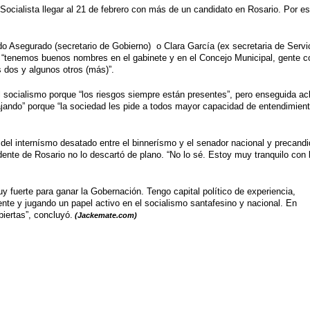
o Socialista llegar al 21 de febrero con más de un candidato en Rosario. Por e
do Asegurado (secretario de Gobierno)
o Clara García (ex secretaria de Servi
ue “tenemos buenos nombres en el gabinete y en el Concejo Municipal, gente c
 dos y algunos otros (más)”.
el socialismo porque “los riesgos siempre están presentes”, pero enseguida ac
jando” porque “la sociedad les pide a todos mayor capacidad de entendimien
del internísmo desatado entre el binnerísmo y el senador nacional y precandi
dente de Rosario no lo descartó de plano. “No lo sé. Estoy muy tranquilo con 
uy fuerte para ganar
la Gobernación. Tengo
capital político de experiencia,
ente y jugando un papel activo en el socialismo santafesino y nacional. En
biertas”, concluyó.
(Jackemate.com)