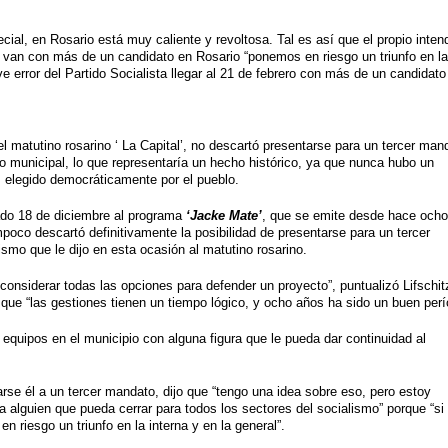
pecial, en Rosario está muy caliente y revoltosa. Tal es así que el propio inte
 si van con más de un candidato en Rosario “ponemos en riesgo un triunfo en l
ve error del Partido Socialista llegar al 21 de febrero con más de un candidato
el matutino rosarino ‘
La Capital
’, no descartó presentarse para un tercer man
o municipal, lo que representaría un hecho histórico, ya que nunca hubo un
 elegido democráticamente por el pueblo.
ado 18 de diciembre al programa
‘Jacke Mate’
, que se emite desde hace och
poco descartó definitivamente la posibilidad de presentarse para un tercer
ismo que le dijo en esta ocasión al matutino rosarino.
considerar todas las opciones para defender un proyecto”, puntualizó Lifschit
que “las gestiones tienen un tiempo lógico, y ocho años ha sido un buen perí
equipos en el municipio con alguna figura que le pueda dar continuidad al
rse él a un tercer mandato, dijo que “tengo una idea sobre eso, pero estoy
a alguien que pueda cerrar para todos los sectores del socialismo” porque “si
riesgo un triunfo en la interna y en la general”.