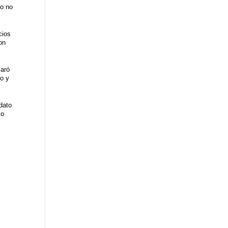
so no
cios
on
laró
to y
dato
lo