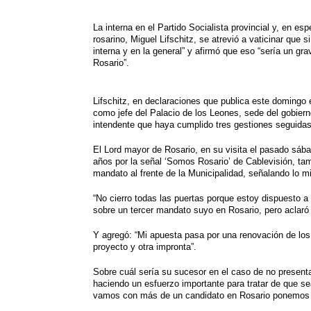
h
e
w
i
a
m
h
La interna en el Partido Socialista provincial y, en es
a
l
i
n
c
a
a
rosarino, Miguel Lifschitz, se atrevió a vaticinar que
interna y en la general” y afirmó que eso “sería un gra
t
e
t
t
e
i
r
Rosario”.
s
g
t
e
b
l
e
Lifschitz, en declaraciones que publica este domingo 
A
r
e
r
o
como jefe del Palacio de los Leones, sede del gobiern
intendente que haya cumplido tres gestiones seguidas
p
a
r
e
o
El Lord mayor de Rosario, en su visita el pasado sáb
p
m
s
k
años por la señal ‘Somos Rosario’ de Cablevisión, tam
mandato al frente de
la Municipalidad
, señalando lo m
t
“No cierro todas las puertas porque estoy dispuesto a 
sobre un tercer mandato suyo en Rosario, pero aclaró 
Y agregó: “Mi apuesta pasa por una renovación de los 
proyecto y otra impronta”.
Sobre cuál sería su sucesor en el caso de no presenta
haciendo un esfuerzo importante para tratar de que se
vamos con más de un candidato en Rosario ponemos en 