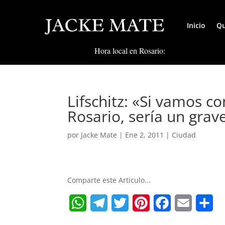
Inicio
Qu
Hora local en Rosario:
Lifschitz: «Si vamos 
Rosario, sería un grave
por
Jacke Mate
|
Ene 2, 2011
|
Ciudad
Comparte este Articulo...
W
T
T
P
F
E
S