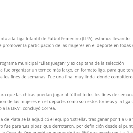
nto a la Liga Infantil de Fútbol Femenino (LIFA), estamos llevando
de promover la participación de las mujeres en el deporte en todas
rograma municipal “Ellas Juegan” y ex capitana de la selección
ea fue organizar un torneo más largo, en formato liga, para que te
s los fines de semanas. Fue una final muy linda, donde compitier
ra que las chicas puedan jugar al fútbol todos los fines de semana
ción de las mujeres en el deporte, como son estos torneos y la liga 
 a la LIFA”, concluyó Correa.
de Plata se la adjudicó el equipo ‘Estrella’, tras ganar por 1 a 0 a 
ro fue para ‘Las pibas’ que derrotaron, por definición desde el pun
por la Copa de Oro quedó en manos de ‘Las Pitt’ que vencieron 1 a 0 a