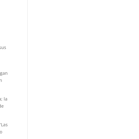
 sus
ngan
on
; la
de
“Las
to