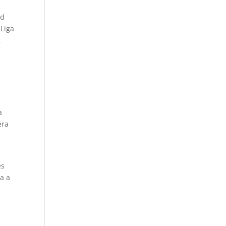
ad
 Liga
,
a
era
es
a a