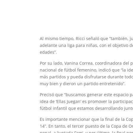
Al mismo tiempo, Ricci señaló que “también, ju
adelante una liga para niñas, con el objetivo 
edades”.
Por su lado, Vanina Correa, coordinadora del p
nacional de fútbol femenino, indicó que “la id
más partidos y pueda disfrutarse durante todo
muy bien y dieron un partido entretenido”.
Precisó que “buscamos generar este espacio pa
idea de ‘Ellas Juegan’ es promover la participa
fútbol infantil que estamos desarrollando junto
Es importante mencionar que la final de la Copa 
14”. En tanto, el tercer puesto de la Copa de O
penal, a ‘Juntada Fem’, y por último, la final 