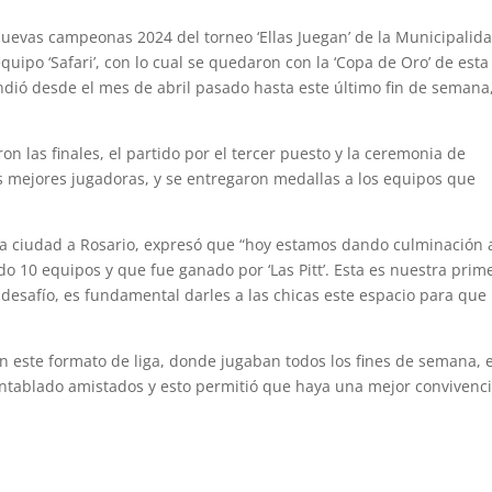
s nuevas campeonas 2024 del torneo ‘Ellas Juegan’ de la Municipalid
quipo ‘Safari’, con lo cual se quedaron con la ‘Copa de Oro’ de esta
endió desde el mes de abril pasado hasta este último fin de semana
n las finales, el partido por el tercer puesto y la ceremonia de
as mejores jugadoras, y se entregaron medallas a los equipos que
ina ciudad a Rosario, expresó que “hoy estamos dando culminación 
ado 10 equipos y que fue ganado por ‘Las Pitt’. Esta es nuestra prim
 desafío, es fundamental darles a las chicas este espacio para que
en este formato de liga, donde jugaban todos los fines de semana, 
tablado amistados y esto permitió que haya una mejor convivenci