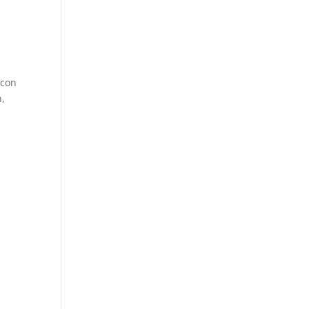
 con
n,