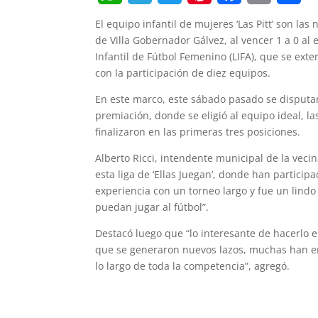
W
T
T
P
F
E
S
El equipo infantil de mujeres ‘Las Pitt’ son la
h
e
w
i
a
m
h
de Villa Gobernador Gálvez, al vencer 1 a 0 al e
Infantil de Fútbol Femenino (LIFA), que se ext
a
l
i
n
c
a
a
con la participación de diez equipos.
t
e
t
t
e
i
r
En este marco, este sábado pasado se disputaro
s
g
t
e
b
l
e
premiación, donde se eligió al equipo ideal, l
finalizaron en las primeras tres posiciones.
A
r
e
r
o
Alberto Ricci, intendente municipal de la vec
p
a
r
e
o
esta liga de ‘Ellas Juegan’, donde han particip
p
m
s
k
experiencia con un torneo largo y fue un lindo
puedan jugar al fútbol”.
t
Destacó luego que “lo interesante de hacerlo 
que se generaron nuevos lazos, muchas han en
lo largo de toda la competencia”, agregó.