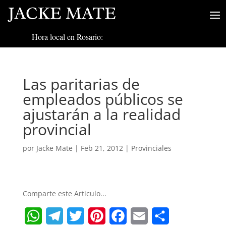
Hora local en Rosario:
Las paritarias de
empleados públicos se
ajustarán a la realidad
provincial
por
Jacke Mate
|
Feb 21, 2012
|
Provinciales
Comparte este Articulo...
W
T
T
P
F
E
S