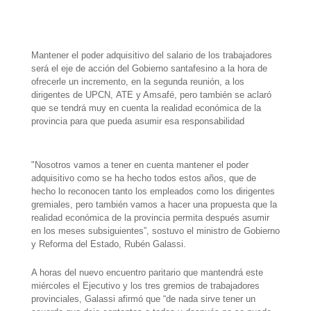
h
e
w
i
a
m
h
a
l
i
n
c
a
a
t
e
t
t
e
i
r
Mantener el poder adquisitivo del salario de los trabajadores
será el eje de acción del Gobierno santafesino a la hora de
s
g
t
e
b
l
e
ofrecerle un incremento, en la segunda reunión, a los
dirigentes de UPCN, ATE y Amsafé, pero también se aclaró
A
r
e
r
o
que se tendrá muy en cuenta la realidad económica de la
provincia para que pueda asumir esa responsabilidad
p
a
r
e
o
p
m
s
k
"Nosotros vamos a tener en cuenta mantener el poder
t
adquisitivo como se ha hecho todos estos años, que de
hecho lo reconocen tanto los empleados como los dirigentes
gremiales, pero también vamos a hacer una propuesta que la
realidad económica de la provincia permita después asumir
en los meses subsiguientes”, sostuvo el ministro de Gobierno
y Reforma del Estado, Rubén Galassi.
A horas del nuevo encuentro paritario que mantendrá este
miércoles el Ejecutivo y los tres gremios de trabajadores
provinciales, Galassi afirmó que “de nada sirve tener un