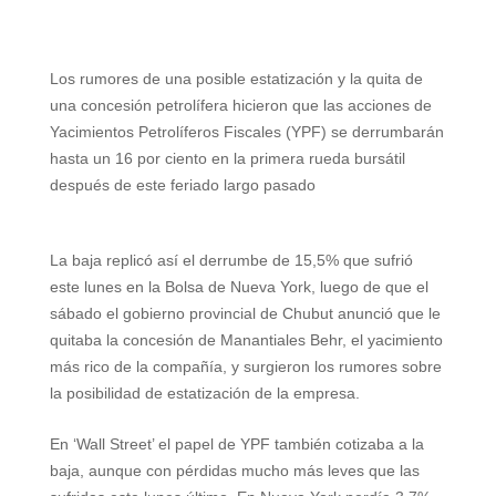
W
T
T
P
F
E
S
h
e
w
i
a
m
h
Los rumores de una posible estatización y la quita de
a
l
i
n
c
a
a
una concesión petrolífera hicieron que las acciones de
t
e
t
t
e
i
r
Yacimientos Petrolíferos Fiscales (YPF) se derrumbarán
hasta un 16 por ciento en la primera rueda bursátil
s
g
t
e
b
l
e
después de este feriado largo pasado
A
r
e
r
o
p
a
r
e
o
La baja replicó así el derrumbe de 15,5% que sufrió
p
m
s
k
este lunes en la Bolsa de Nueva York, luego de que el
sábado el gobierno provincial de Chubut anunció que le
t
quitaba la concesión de Manantiales Behr, el yacimiento
más rico de la compañía, y surgieron los rumores sobre
la posibilidad de estatización de la empresa.
En ‘Wall Street’ el papel de YPF también cotizaba a la
baja, aunque con pérdidas mucho más leves que las