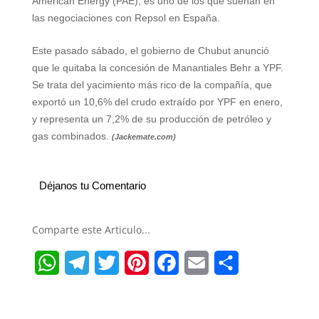
American Energy (PAE), es uno de los que suenan en
las negociaciones con Repsol en España.
Este pasado sábado, el gobierno de Chubut anunció
que le quitaba la concesión de Manantiales Behr a YPF.
Se trata del yacimiento más rico de la compañía, que
exportó un 10,6% del crudo extraído por YPF en enero,
y representa un 7,2% de su producción de petróleo y
gas combinados.
(Jackemate.com)
Déjanos tu Comentario
Comparte este Articulo...
W
T
T
P
F
E
S
h
e
w
i
a
m
h