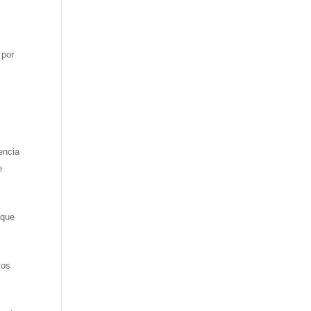
 por
encia
e
 que
mos