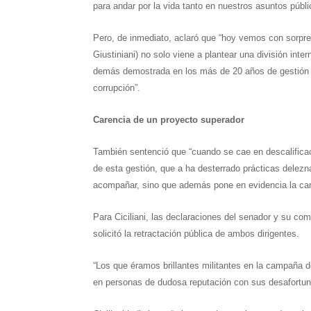
para andar por la vida tanto en nuestros asuntos públ
Pero, de inmediato, aclaró que “hoy vemos con sorpre
Giustiniani) no solo viene a plantear una división int
demás demostrada en los más de 20 años de gestión en
corrupción”.
Carencia de un proyecto superador
También sentenció que “cuando se cae en descalificac
de esta gestión, que a ha desterrado prácticas delezna
acompañar, sino que además pone en evidencia la car
Para Ciciliani, las declaraciones del senador y su co
solicitó la retractación pública de ambos dirigentes.
“Los que éramos brillantes militantes en la campaña 
en personas de dudosa reputación con sus desafortuna