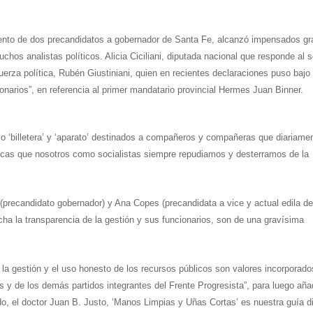
gimiento de dos precandidatos a gobernador de Santa Fe, alcanzó impensados g
chos analistas políticos
. Alicia Ciciliani, diputada nacional que responde al 
fuerza política, Rubén Giustiniani, quien en recientes declaraciones puso bajo
onarios”, en referencia al primer mandatario provincial Hermes Juan Binner.
mo ‘billetera’ y ‘aparato’ destinados a compañeros y compañeras que diariame
cas que nosotros como socialistas siempre repudiamos y desterramos de la
(precandidato gobernador) y Ana Copes (precandidata a vice y actual edila de
a la transparencia de la gestión y sus funcionarios, son de una gravísima
n la gestión y el uso honesto de los recursos públicos son valores incorporado
y de los demás partidos integrantes del Frente Progresista”, para luego aña
ido, el doctor Juan B. Justo, ‘Manos Limpias y Uñas Cortas’ es nuestra guía di