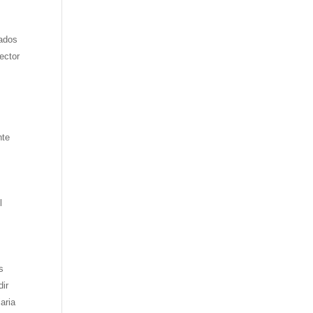
rados
sector
nte
l
s
dir
aria