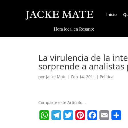
Inicio
Qu
Hora local en Rosario:
La virulencia de la int
sorprende a analistas 
por
Jacke Mate
|
Feb 14, 2011
|
Política
Comparte este Articulo...
W
T
T
P
F
E
S
h
e
w
i
a
m
h