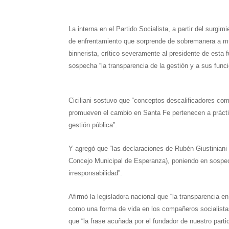
a
l
i
n
c
a
a
t
e
t
t
e
i
r
La interna en el Partido Socialista, a partir del sur
de enfrentamiento que sorprende de sobremanera a mu
s
g
t
e
b
l
e
binnerista, crítico severamente al presidente de esta 
A
r
e
r
o
sospecha “la transparencia de la gestión y a sus funci
p
a
r
e
o
p
m
s
k
Ciciliani sostuvo que “conceptos descalificadores co
promueven el cambio en Santa Fe pertenecen a prácti
t
gestión pública”.
Y agregó que “las declaraciones de Rubén Giustiniani 
Concejo Municipal de Esperanza), poniendo en sospech
irresponsabilidad”.
Afirmó la legisladora nacional que “la transparencia e
como una forma de vida en los compañeros socialistas 
que “la frase acuñada por el fundador de nuestro part