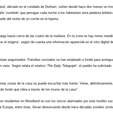
and
, ubicado en el condado de
Durham
, sufren desde hace dos meses un mo
año ‘
zumbido
’ que persigue cada noche a los habitantes esta pedanía británic
uido del motor de un coche en la lejanía.
arga hasta cerca de las cuatro de la mañana. En la zona no hay torres metál
frar el enigma’, según da cuenta una información aparecida en el sitio digital d
tinúan angustiados. Patrullas vecinales se han empleado a fondo para averigua
 vano. Según relata el rotativo ‘
The Daily Telegraph’
, el pueblo ha solicitado
ciertas zonas de la casa se puede escuchar más fuerte. Viene, definitivamente
o de fondo que vibra a través de los muros de la casa".
 los residentes en Woodland no son los únicos alarmados por este insólito su
e Europa, entre otras, llevan denunciando desde hace décadas sonidos simil