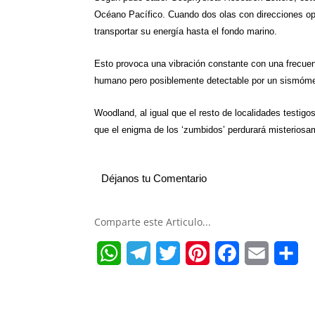
Océano Pacífico. Cuando dos olas con direcciones op
transportar su energía hasta el fondo marino.
Esto provoca una vibración constante con una frecuen
humano pero posiblemente detectable por un sismóme
Woodland, al igual que el resto de localidades testig
que el enigma de los ‘zumbidos’ perdurará misteriosa
Déjanos tu Comentario
Comparte este Articulo...
W
T
T
P
F
E
S
h
e
w
i
a
m
h
a
l
i
n
c
a
a