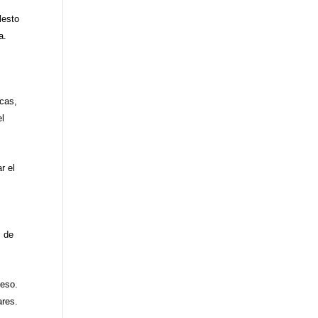
lesto
a.
icas,
el
r el
, de
ceso.
ares.