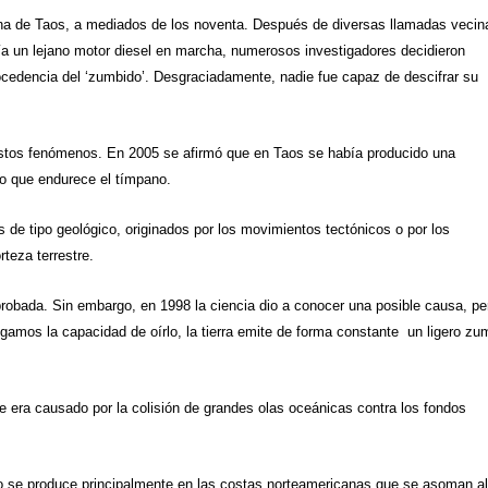
ana de
Taos
, a mediados de los noventa. Después de diversas llamadas vecin
ría un lejano motor diesel en marcha, numerosos investigadores decidieron
ocedencia del ‘zumbido’. Desgraciadamente, nadie fue capaz de descifrar su
 estos fenómenos. En 2005 se afirmó que en Taos se había producido una
lo que endurece el tímpano.
s de tipo geológico, originados por los movimientos tectónicos o por los
teza terrestre.
probada. Sin embargo, en 1998 la ciencia dio a conocer una posible causa, pe
gamos la capacidad de oírlo, la tierra emite de forma constante un ligero zu
e era causado por la colisión de grandes olas oceánicas contra los fondos
to se produce principalmente en las costas norteamericanas que se asoman a