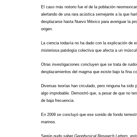
El caso más notorio fue el de la población neomexic
alertando de una rara acústica semejante a la que ha
desplazarse hasta
Nuevo México
para averiguar la pr
origen.
La ciencia todavía no ha dado con la explicación de
misteriosa patología colectiva que afecta a un múscu
Otras investigaciones concluyen que se trata de ruido
desplazamientos del magma que existe bajo la fina cor
Diversas teorías han circulado, pero ninguna ha sido 
algo improbable. Demostró que, a pesar de que no ten
de baja frecuencia.
En 2009 se concluyó que ese sonido de fondo terrestr
marinos.
Según pudo saber
Geophysical Research Letters
, es