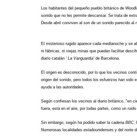
t
e
t
t
e
i
r
Los habitantes del pequeño pueblo británico de
Woodl
sonido que no les permite descansar. Se trata de extr
s
g
t
e
b
l
e
Desde abril conviven al son de un sonido parecido al r
A
r
e
r
o
p
a
r
e
o
El misterioso rugido aparece cada medianoche y se al
p
m
s
k
ni fábricas, ni viejas minas que puedan facilitar desci
diario catalán
‘
La Vanguardia
’
de Barcelona.
t
El origen es
desconocido
, por lo que los vecinos con
origen del sonido, pero todos los esfuerzos han sido en
ayuda a las autoridades.
Según confiesan los vecinos al diario británico, "en 
fuera, está en el aire, por todas partes, como un ruid
Sin embargo, según ha podido saber la cadena
BBC
,
Numerosas localidades estadounidenses y del norte d