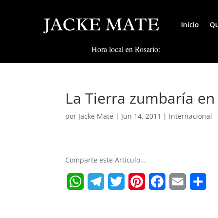
Inicio
Qu
Hora local en Rosario:
La Tierra zumbaría en
por
Jacke Mate
|
Jun 14, 2011
|
Internacional
Comparte este Articulo...
W
T
T
P
F
E
S
h
e
w
i
a
m
h
a
l
i
n
c
a
a