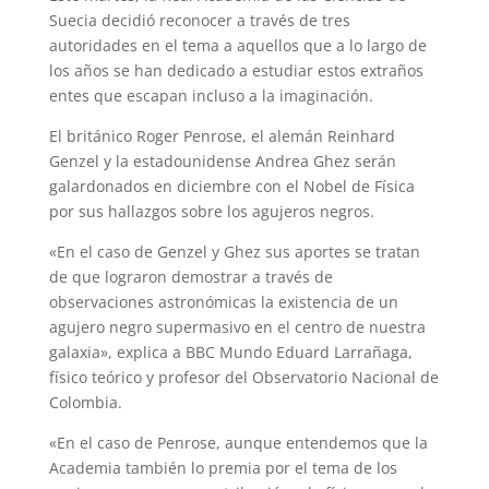
p
a
r
e
o
Suecia decidió reconocer a través de tres
autoridades en el tema a aquellos que a lo largo de
p
m
s
k
los años se han dedicado a estudiar estos extraños
t
entes que escapan incluso a la imaginación.
El británico Roger Penrose, el alemán Reinhard
Genzel y la estadounidense Andrea Ghez serán
galardonados en diciembre con el Nobel de Física
por sus hallazgos sobre los agujeros negros.
«En el caso de Genzel y Ghez sus aportes se tratan
de que lograron demostrar a través de
observaciones astronómicas la existencia de un
agujero negro supermasivo en el centro de nuestra
galaxia», explica a BBC Mundo Eduard Larrañaga,
físico teórico y profesor del Observatorio Nacional de
Colombia.
«En el caso de Penrose, aunque entendemos que la
Academia también lo premia por el tema de los