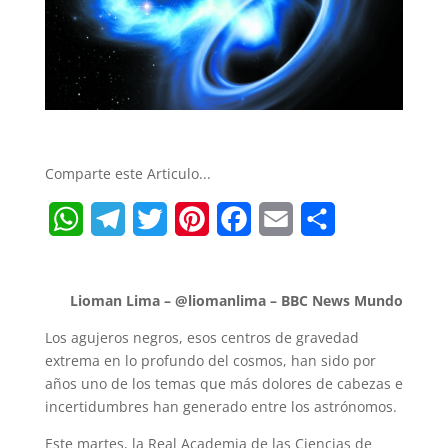
Comparte este Articulo...
W
T
T
P
F
E
S
h
e
w
i
a
m
h
Lioman Lima – @liomanlima – BBC News Mundo
a
l
i
n
c
a
a
Los agujeros negros, esos centros de gravedad
t
e
t
t
e
i
r
extrema en lo profundo del cosmos, han sido por
años uno de los temas que más dolores de cabezas e
s
g
t
e
b
l
e
incertidumbres han generado entre los astrónomos.
A
r
e
r
o
Este martes, la Real Academia de las Ciencias de