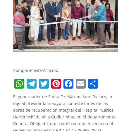
Comparte este Articulo...
W
T
T
P
F
E
S
El gobernador de Santa Fe, Maximiliano Pullaro, lo
h
e
w
i
a
m
h
dijo al presidir la inauguración este lunes de las
obras de recuperación integral del Hospital “Carlos
a
l
i
n
c
a
a
Harteneck” de Villa Guillermina, en el departamento
t
e
t
t
e
i
r
General Obligado, que contó con una inversión del
Gobierno provincial de $ 1.617.778.962,78. El