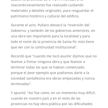
s
g
t
e
b
l
e
reacondicionamiento fue realizado cuidando
A
r
e
r
o
materiales y detalles originales, para resguardar el
patrimonio histórico y cultural del edificio.
p
a
r
e
o
Durante el acto, Pullaro destacó la “inversión del
p
m
s
k
Gobierno, y también de los gobiernos anteriores, en
t
una obra tan importante para la localidad y para
todo el norte de la provincia de Santa Fe; esto tiene
que ver con la continuidad institucional”.
Recordó que “cuando me tocó asumir dijimos que no
íbamos a frenar ninguna obra y que íbamos a
terminar todas las que se habían comenzado,
porque el peor ejemplo que podíamos darle a la
sociedad santafesina era obras empezadas y nunca
terminadas”.
Y apuntó: “Así fue como, en un momento muy difícil,
cuando en nuestro país y en el resto de las
provincias no hay obra pública por las dificultades