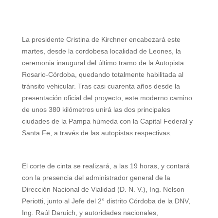
h
e
w
i
a
m
h
a
l
i
n
c
a
a
t
e
t
t
e
i
r
La presidente Cristina de Kirchner encabezará este
martes, desde la cordobesa localidad de Leones, la
s
g
t
e
b
l
e
ceremonia inaugural del último tramo de
la Autopista
A
r
e
r
o
Rosario-Córdoba
, quedando totalmente habilitada al
tránsito vehicular. Tras casi cuarenta años desde la
p
a
r
e
o
presentación oficial del proyecto, este moderno camino
p
m
s
k
de unos
380 kilómetros
unirá las dos principales
ciudades de
la Pampa
húmeda con
t
la Capital
Federal
y
Santa Fe, a través de las autopistas respectivas.
El corte de cinta se realizará, a las 19 horas, y contará
con la presencia del administrador general de
la
Dirección Nacional
de Vialidad (D. N. V.), Ing. Nelson
Periotti, junto al Jefe del 2° distrito Córdoba de
la DNV
,
Ing. Raúl Daruich, y autoridades nacionales,