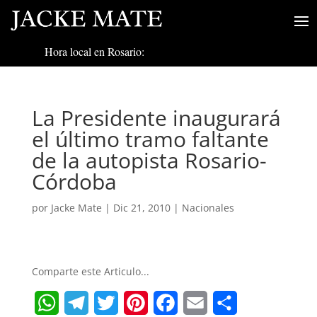
Hora local en Rosario:
La Presidente inaugurará
el último tramo faltante
de la autopista Rosario-
Córdoba
por
Jacke Mate
|
Dic 21, 2010
|
Nacionales
Comparte este Articulo...
W
T
T
P
F
E
S